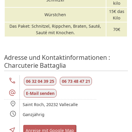
kilo
15€ das
Würstchen
Kilo
Das Paket: Schnitzel, Rippchen, Braten, Sauté,
70€
Sauté mit Knochen.
Adresse und Kontaktinformationen :
Charcuterie Battaglia
06 32 04 39 25
06 73 48 47 21
E-Mail senden
Saint Roch,
20232
Vallecalle
Ganzjährig
Anreise mit Google Map