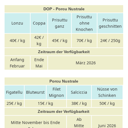
DOP - Porcu Nustrale
Prisuttu
Prisuttu
Prisuttu
Lonzu
Coppa
ohne
ganz
geschnitten
Knochen
42€ /
40€ / kg
45€ / kg
70€ / kg
24€ / 250g
kg
Zeitraum der Verfügbarkeit
Anfang
Ende
März 2026
Februar
Mai
Porcu Nustrale
Filet
Nüsse von
Figatellu
Blutwurst
Salciccia
Mignon
Schinken
25€ / kg
15€ / kg
38€ / kg
50€ / kg
Zeitraum der Verfügbarkeit
Ab
Mitte November bis Ende
Mitte
Juni 2026