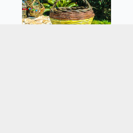
Korbflechterei (1)