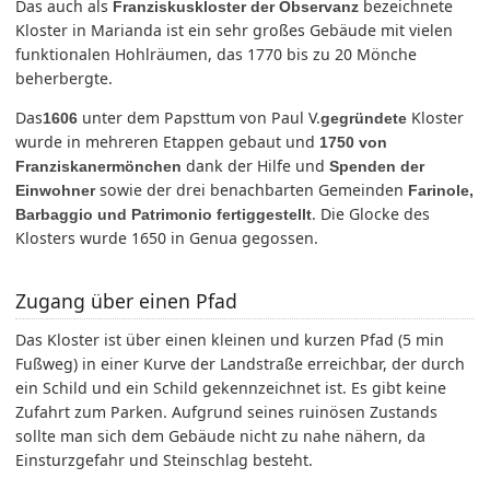
Das auch als
bezeichnete
Franziskuskloster der Observanz
Kloster in Marianda ist ein sehr großes Gebäude mit vielen
funktionalen Hohlräumen, das 1770 bis zu 20 Mönche
beherbergte.
Das
unter dem Papsttum von Paul V.
Kloster
1606
gegründete
wurde in mehreren Etappen gebaut und
1750 von
dank der Hilfe und
Franziskanermönchen
Spenden der
sowie der drei benachbarten Gemeinden
Einwohner
Farinole,
. Die Glocke des
Barbaggio und Patrimonio
fertiggestellt
Klosters wurde 1650 in Genua gegossen.
Zugang über einen Pfad
Das Kloster ist über einen kleinen und kurzen Pfad (5 min
Fußweg) in einer Kurve der Landstraße erreichbar, der durch
ein Schild und ein Schild gekennzeichnet ist. Es gibt keine
Zufahrt zum Parken. Aufgrund seines ruinösen Zustands
sollte man sich dem Gebäude nicht zu nahe nähern, da
Einsturzgefahr und Steinschlag besteht.