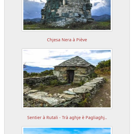
Chjesa Nera à Piève
Sentier à Rutali - Trà aghje è Pagliaghj..