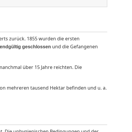
erts zurück. 1855 wurden die ersten
und die Gefangenen
 endgültig geschlossen
 manchmal über 15 Jahre reichten. Die
von mehreren tausend Hektar befinden und u. a.
nt. Die unhygienischen Bedingungen und der