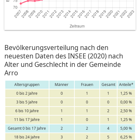
Bevölkerungsverteilung nach den
neuesten Daten des INSEE (2020) nach
Alter und Geschlecht in der Gemeinde
Arro
Altersgruppen
Männer
Frauen
Gesamt
Anteile*
0 bis 2 Jahre
0
1
1
1,25 %
3 bis 5 Jahre
0
0
0
0,00 %
6 bis 10 Jahre
1
1
2
2,50 %
11 bis 17 Jahre
1
0
1
1,25 %
Gesamt 0 bis 17 Jahre
2
2
4
5,00 %
18 bis 24 Jahre
3
2
5
6,25 %