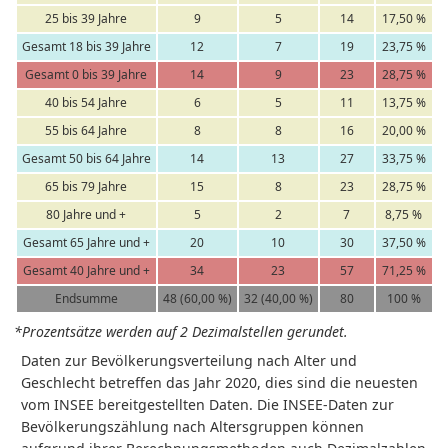
25 bis 39 Jahre
9
5
14
17,50 %
Gesamt 18 bis 39 Jahre
12
7
19
23,75 %
Gesamt 0 bis 39 Jahre
14
9
23
28,75 %
40 bis 54 Jahre
6
5
11
13,75 %
55 bis 64 Jahre
8
8
16
20,00 %
Gesamt 50 bis 64 Jahre
14
13
27
33,75 %
65 bis 79 Jahre
15
8
23
28,75 %
80 Jahre und +
5
2
7
8,75 %
Gesamt 65 Jahre und +
20
10
30
37,50 %
Gesamt 40 Jahre und +
34
23
57
71,25 %
Endsumme
48 (60,00 %)
32 (40,00 %)
80
100 %
*Prozentsätze werden auf 2 Dezimalstellen gerundet.
Daten zur Bevölkerungsverteilung nach Alter und
Geschlecht betreffen das Jahr 2020, dies sind die neuesten
vom INSEE bereitgestellten Daten. Die INSEE-Daten zur
Bevölkerungszählung nach Altersgruppen können