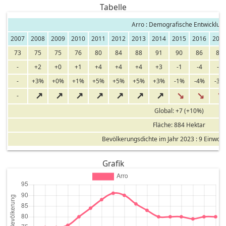
Tabelle
Arro : Demografische Entwicklun
2007
2008
2009
2010
2011
2012
2013
2014
2015
2016
201
73
75
75
76
80
84
88
91
90
86
83
-
+2
+0
+1
+4
+4
+4
+3
-1
-4
-3
-
+3%
+0%
+1%
+5%
+5%
+5%
+3%
-1%
-4%
-3%
↗
↗
↗
↗
↗
↗
↗
↘
↘
↘
-
Global: +7 (+10%)
Fläche: 884 Hektar
Bevölkerungsdichte im Jahr 2023 : 9 Einwoh
Grafik