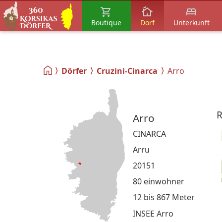
Boutique
Dorf
Unterkunft
Dörfer
Cruzini-Cinarca
Arro
R
Arro
CINARCA
Arru
20151
80 einwohner
12 bis 867 Meter
INSEE Arro