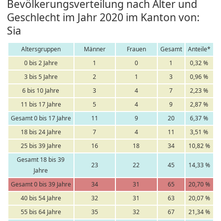
Bevölkerungsverteilung nach Alter und
Geschlecht im Jahr 2020 im Kanton von:
Sia
Altersgruppen
Männer
Frauen
Gesamt
Anteile*
0 bis 2 Jahre
1
0
1
0,32 %
3 bis 5 Jahre
2
1
3
0,96 %
6 bis 10 Jahre
3
4
7
2,23 %
11 bis 17 Jahre
5
4
9
2,87 %
Gesamt 0 bis 17 Jahre
11
9
20
6,37 %
18 bis 24 Jahre
7
4
11
3,51 %
25 bis 39 Jahre
16
18
34
10,82 %
Gesamt 18 bis 39
23
22
45
14,33 %
Jahre
Gesamt 0 bis 39 Jahre
34
31
65
20,70 %
40 bis 54 Jahre
32
31
63
20,07 %
55 bis 64 Jahre
35
32
67
21,34 %