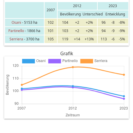
2012
2023
2007
Bevölkerung
Unterschied
Entwicklung
Osani
- 5153 ha
102
104
+2
+2%
96
-8
-8%
Partinello
- 1866 ha
101
103
+2
+2%
94
-9
-9%
Serriera
- 3700 ha
105
119
+14
+13%
113
-6
-5%
Grafik