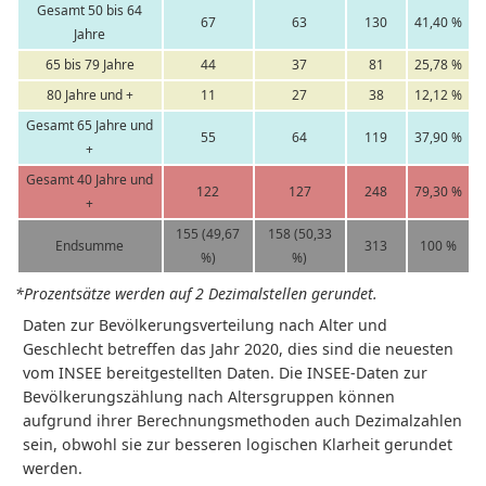
Gesamt 50 bis 64
67
63
130
41,40 %
Jahre
65 bis 79 Jahre
44
37
81
25,78 %
80 Jahre und +
11
27
38
12,12 %
Gesamt 65 Jahre und
55
64
119
37,90 %
+
Gesamt 40 Jahre und
122
127
248
79,30 %
+
155 (49,67
158 (50,33
Endsumme
313
100 %
%)
%)
*Prozentsätze werden auf 2 Dezimalstellen gerundet.
Daten zur Bevölkerungsverteilung nach Alter und
Geschlecht betreffen das Jahr 2020, dies sind die neuesten
vom INSEE bereitgestellten Daten. Die INSEE-Daten zur
Bevölkerungszählung nach Altersgruppen können
aufgrund ihrer Berechnungsmethoden auch Dezimalzahlen
sein, obwohl sie zur besseren logischen Klarheit gerundet
werden.