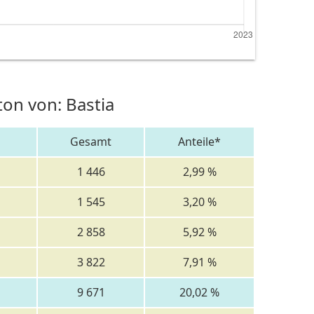
on von: Bastia
Gesamt
Anteile*
1 446
2,99 %
1 545
3,20 %
2 858
5,92 %
3 822
7,91 %
9 671
20,02 %