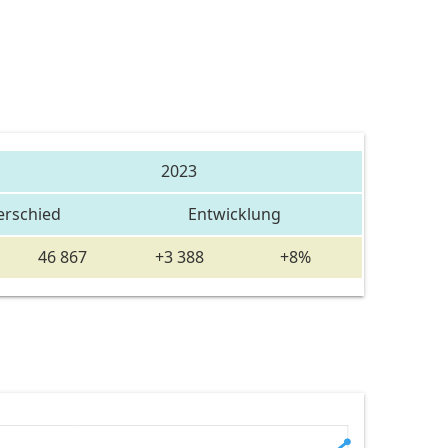
2023
erschied
Entwicklung
46 867
+3 388
+8%