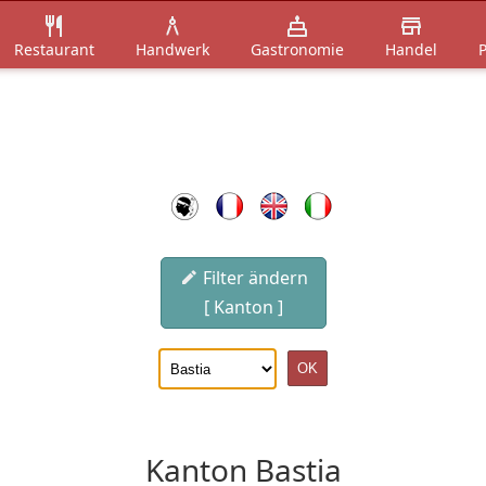
Restaurant
Handwerk
Gastronomie
Handel
P
Filter ändern
[ Kanton ]
Kanton Bastia