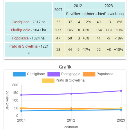
2012
2023
2007
Bevölkerung
Unterschied
Entwicklung
Castiglione
- 2317 ha
33
37
+4
+12%
40
+3
+8%
Piedigriggio
- 1043 ha
137
145
+8
+6%
164
+19
+13%
Popolasca
- 1024 ha
47
50
+3
+6%
41
-9
-18%
Prato di Giovellina
- 1221
53
44
-9
-17%
52
+8
+18%
ha
Grafik