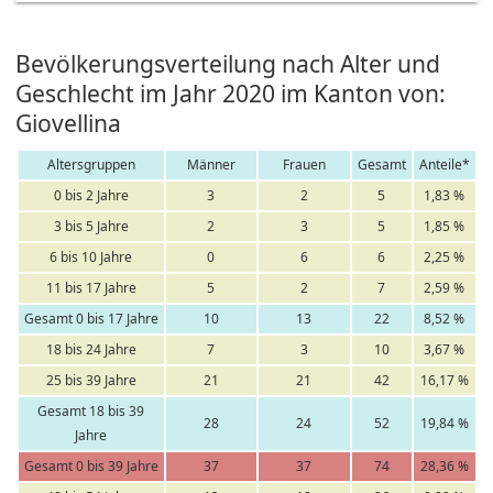
Bevölkerungsverteilung nach Alter und
Geschlecht im Jahr 2020 im Kanton von:
Giovellina
Altersgruppen
Männer
Frauen
Gesamt
Anteile*
0 bis 2 Jahre
3
2
5
1,83 %
3 bis 5 Jahre
2
3
5
1,85 %
6 bis 10 Jahre
0
6
6
2,25 %
11 bis 17 Jahre
5
2
7
2,59 %
Gesamt 0 bis 17 Jahre
10
13
22
8,52 %
18 bis 24 Jahre
7
3
10
3,67 %
25 bis 39 Jahre
21
21
42
16,17 %
Gesamt 18 bis 39
28
24
52
19,84 %
Jahre
Gesamt 0 bis 39 Jahre
37
37
74
28,36 %