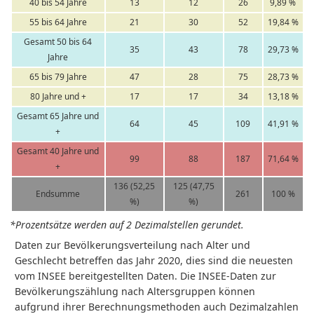
40 bis 54 Jahre
13
12
26
9,89 %
55 bis 64 Jahre
21
30
52
19,84 %
Gesamt 50 bis 64
35
43
78
29,73 %
Jahre
65 bis 79 Jahre
47
28
75
28,73 %
80 Jahre und +
17
17
34
13,18 %
Gesamt 65 Jahre und
64
45
109
41,91 %
+
Gesamt 40 Jahre und
99
88
187
71,64 %
+
136 (52,25
125 (47,75
Endsumme
261
100 %
%)
%)
*Prozentsätze werden auf 2 Dezimalstellen gerundet.
Daten zur Bevölkerungsverteilung nach Alter und
Geschlecht betreffen das Jahr 2020, dies sind die neuesten
vom INSEE bereitgestellten Daten. Die INSEE-Daten zur
Bevölkerungszählung nach Altersgruppen können
aufgrund ihrer Berechnungsmethoden auch Dezimalzahlen