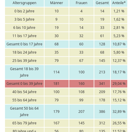
Altersgruppen
Männer
Frauen
Gesamt
Anteile*
0 bis 2 Jahre
10
4
14
1,21 %
3 bis 5 Jahre
9
10
19
1,62 %
6 bis 10 Jahre
19
14
33
2,81 %
11 bis 17 Jahre
30
32
61
5,23 %
Gesamt 0 bis 17 Jahre
68
60
128
10,87 %
18 bis 24 Jahre
35
33
68
5,80 %
25 bis 39 Jahre
79
67
145
12,37 %
Gesamt 18 bis 39
114
100
213
18,17 %
Jahre
Gesamt 0 bis 39 Jahre
181
160
341
29,04 %
40 bis 54 Jahre
100
108
209
17,76 %
55 bis 64 Jahre
79
99
178
15,12 %
Gesamt 50 bis 64
179
207
386
32,89 %
Jahre
65 bis 79 Jahre
167
145
312
26,55 %
80 Jahre und +
56
80
135
11,52 %