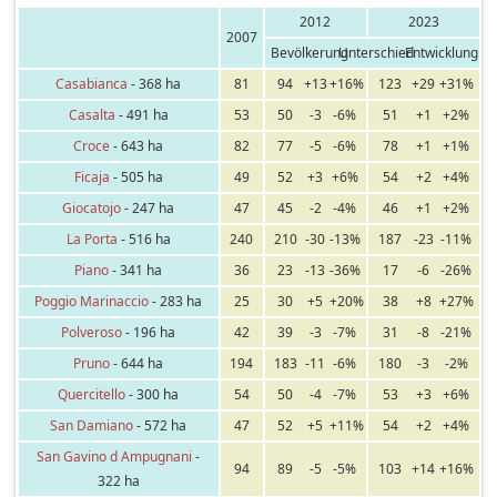
2012
2023
2007
Bevölkerung
Unterschied
Entwicklung
Casabianca
- 368 ha
81
94
+13
+16%
123
+29
+31%
Casalta
- 491 ha
53
50
-3
-6%
51
+1
+2%
Croce
- 643 ha
82
77
-5
-6%
78
+1
+1%
Ficaja
- 505 ha
49
52
+3
+6%
54
+2
+4%
Giocatojo
- 247 ha
47
45
-2
-4%
46
+1
+2%
La Porta
- 516 ha
240
210
-30
-13%
187
-23
-11%
Piano
- 341 ha
36
23
-13
-36%
17
-6
-26%
Poggio Marinaccio
- 283 ha
25
30
+5
+20%
38
+8
+27%
Polveroso
- 196 ha
42
39
-3
-7%
31
-8
-21%
Pruno
- 644 ha
194
183
-11
-6%
180
-3
-2%
Quercitello
- 300 ha
54
50
-4
-7%
53
+3
+6%
San Damiano
- 572 ha
47
52
+5
+11%
54
+2
+4%
San Gavino d Ampugnani
-
94
89
-5
-5%
103
+14
+16%
322 ha