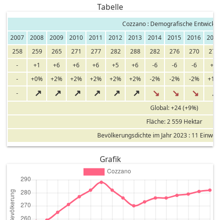
Tabelle
Cozzano : Demografische Entwickl
2007
2008
2009
2010
2011
2012
2013
2014
2015
2016
201
258
259
265
271
277
282
288
282
276
270
273
-
+1
+6
+6
+6
+5
+6
-6
-6
-6
+3
-
+0%
+2%
+2%
+2%
+2%
+2%
-2%
-2%
-2%
+1%
↗
↗
↗
↗
↗
↗
↘
↘
↘
↗
-
Global: +24 (+9%)
Fläche: 2 559 Hektar
Bevölkerungsdichte im Jahr 2023 : 11 Einwo
Grafik