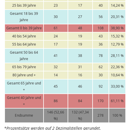
25 bis 39 Jahre
23
17
40
14,24 %
Gesamt 18 bis 39
30
27
56
20,31 %
Jahre
Gesamt 0 bis 39 Jahre
61
48
108
38,90 %
40 bis 54 Jahre
24
19
43
15,32 %
55 bis 64 Jahre
17
19
36
12,79 %
Gesamt 50 bis 64
41
38
78
28,11 %
Jahre
65 bis 79 Jahre
32
31
62
22,36 %
80 Jahre und +
14
16
30
10,64 %
Gesamt 65 Jahre und
45
46
92
33,00 %
+
Gesamt 40 Jahre und
86
84
170
61,11 %
+
146 (52,66
132 (47,34
Endsumme
278
100 %
%)
%)
*Prozentsätze werden auf 2 Dezimalstellen gerundet.