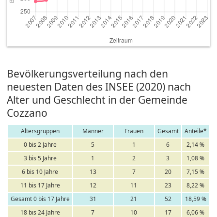
Bevölkerungsverteilung nach den
neuesten Daten des INSEE (2020) nach
Alter und Geschlecht in der Gemeinde
Cozzano
Altersgruppen
Männer
Frauen
Gesamt
Anteile*
0 bis 2 Jahre
5
1
6
2,14 %
3 bis 5 Jahre
1
2
3
1,08 %
6 bis 10 Jahre
13
7
20
7,15 %
11 bis 17 Jahre
12
11
23
8,22 %
Gesamt 0 bis 17 Jahre
31
21
52
18,59 %
18 bis 24 Jahre
7
10
17
6,06 %