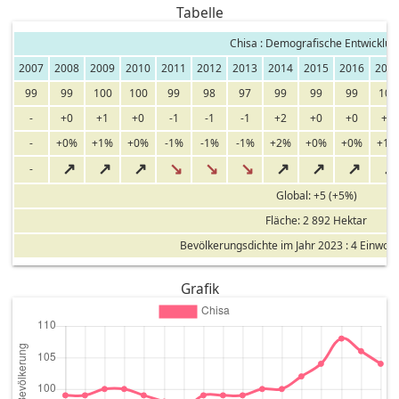
Tabelle
Chisa : Demografische Entwicklun
2007
2008
2009
2010
2011
2012
2013
2014
2015
2016
201
99
99
100
100
99
98
97
99
99
99
100
-
+0
+1
+0
-1
-1
-1
+2
+0
+0
+1
-
+0%
+1%
+0%
-1%
-1%
-1%
+2%
+0%
+0%
+1%
↗
↗
↗
↘
↘
↘
↗
↗
↗
↗
-
Global: +5 (+5%)
Fläche: 2 892 Hektar
Bevölkerungsdichte im Jahr 2023 : 4 Einwoh
Grafik