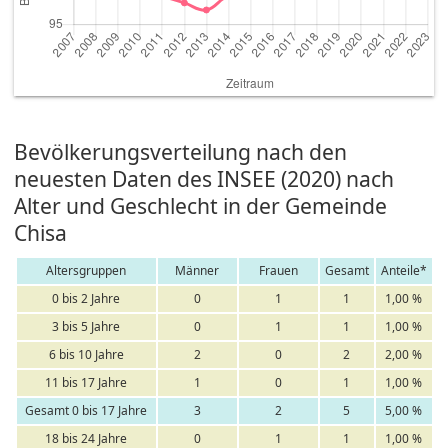
Bevölkerungsverteilung nach den
neuesten Daten des INSEE (2020) nach
Alter und Geschlecht in der Gemeinde
Chisa
Altersgruppen
Männer
Frauen
Gesamt
Anteile*
0 bis 2 Jahre
0
1
1
1,00 %
3 bis 5 Jahre
0
1
1
1,00 %
6 bis 10 Jahre
2
0
2
2,00 %
11 bis 17 Jahre
1
0
1
1,00 %
Gesamt 0 bis 17 Jahre
3
2
5
5,00 %
18 bis 24 Jahre
0
1
1
1,00 %