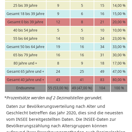
25 bis 39 Jahre
9
5
15
14,00 %
Gesamt 18 bis 39 Jahre
9
6
16
15,00 %
Gesamt 0 bis 39 Jahre
12
8
21
20,00 %
40 bis 54 Jahre
5
5
10
10,00 %
55 bis 64 Jahre
14
10
24
23,00 %
Gesamt 50 bis 64 Jahre
19
16
34
33,00 %
65 bis 79 Jahre
16
16
31
30,00 %
80 Jahre und +
8
9
18
17,00 %
Gesamt 65 Jahre und +
24
25
49
47,00 %
Gesamt 40 Jahre und +
43
41
83
80,00 %
Endsumme
55 (53,00 %)
49 (47,00 %)
104
100 %
*Prozentsätze werden auf 2 Dezimalstellen gerundet.
Daten zur Bevölkerungsverteilung nach Alter und
Geschlecht betreffen das Jahr 2020, dies sind die neuesten
vom INSEE bereitgestellten Daten. Die INSEE-Daten zur
Bevölkerungszählung nach Altersgruppen können