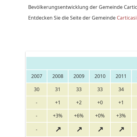
Bevölkerungsentwicklung der Gemeinde Cartica
Entdecken Sie die Seite der Gemeinde
Carticasi
2007
2008
2009
2010
2011
30
31
33
33
34
-
+1
+2
+0
+1
-
+3%
+6%
+0%
+3%
↗
↗
↗
↗
-