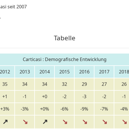
si seit 2007
.
Tabelle
Carticasi : Demografische Entwicklung
2012
2013
2014
2015
2016
2017
201
35
34
34
32
29
27
26
+1
-1
+0
-2
-3
-2
-1
+3%
-3%
+0%
-6%
-9%
-7%
-4%
↗
↘
↗
↘
↘
↘
↘