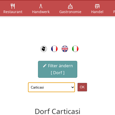
Restaurant
Handwerk
Gastronomie
Handel
P
Filter ändern
[ Dorf ]
Dorf Carticasi