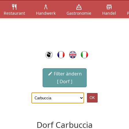
Restaurant
Handwerk
Gastronomie
Handel
P
Filter ändern
[ Dorf ]
Dorf Carbuccia