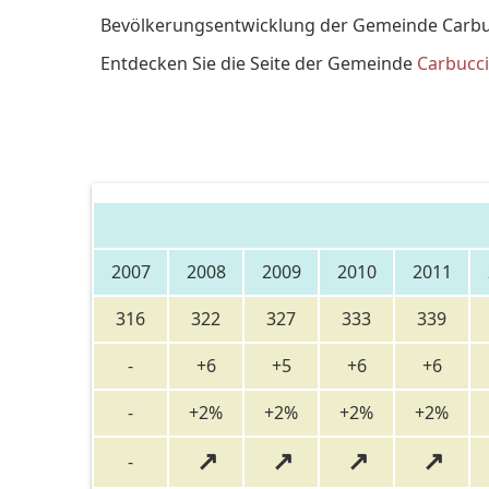
Bevölkerungsentwicklung der Gemeinde Carbuc
Entdecken Sie die Seite der Gemeinde
Carbucc
2007
2008
2009
2010
2011
316
322
327
333
339
-
+6
+5
+6
+6
-
+2%
+2%
+2%
+2%
↗
↗
↗
↗
-