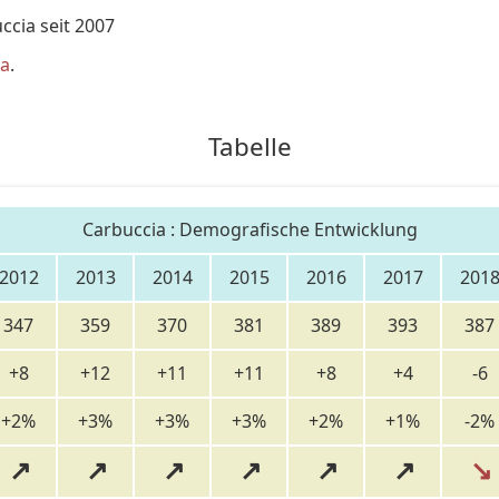
cia seit 2007
ia
.
Tabelle
Carbuccia : Demografische Entwicklung
2012
2013
2014
2015
2016
2017
201
347
359
370
381
389
393
387
+8
+12
+11
+11
+8
+4
-6
+2%
+3%
+3%
+3%
+2%
+1%
-2%
↗
↗
↗
↗
↗
↗
↘