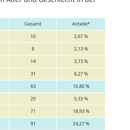
Gesamt
Anteile*
10
2,67 %
8
2,13 %
14
3,73 %
31
8,27 %
63
16,80 %
20
5,33 %
71
18,93 %
91
24,27 %