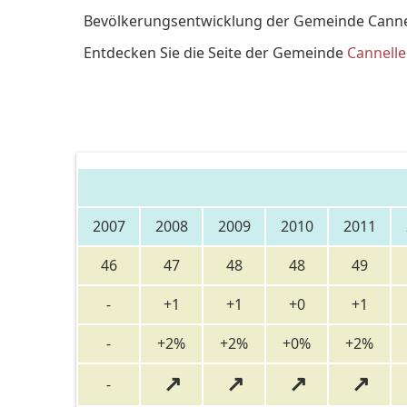
Bevölkerungsentwicklung der Gemeinde Cannel
Entdecken Sie die Seite der Gemeinde
Cannelle
2007
2008
2009
2010
2011
46
47
48
48
49
-
+1
+1
+0
+1
-
+2%
+2%
+0%
+2%
↗
↗
↗
↗
-