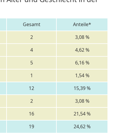
Gesamt
Anteile*
2
3,08 %
4
4,62 %
5
6,16 %
1
1,54 %
12
15,39 %
2
3,08 %
16
21,54 %
19
24,62 %