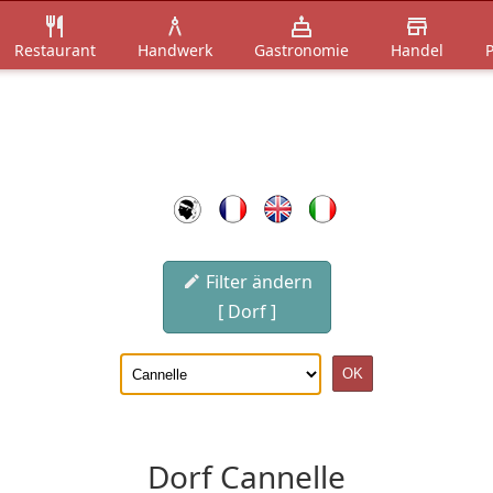
Restaurant
Handwerk
Gastronomie
Handel
P
Filter ändern
[ Dorf ]
Dorf Cannelle