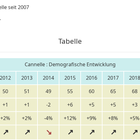
le seit 2007
.
Tabelle
Cannelle : Demografische Entwicklung
2012
2013
2014
2015
2016
2017
201
50
51
49
55
60
65
68
+1
+1
-2
+6
+5
+5
+3
+2%
+2%
-4%
+12%
+9%
+8%
+5%
↗
↗
↘
↗
↗
↗
↗