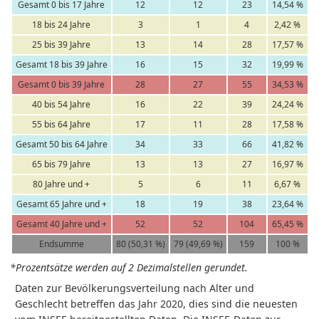
Gesamt 0 bis 17 Jahre
12
12
23
14,54 %
18 bis 24 Jahre
3
1
4
2,42 %
25 bis 39 Jahre
13
14
28
17,57 %
Gesamt 18 bis 39 Jahre
16
15
32
19,99 %
Gesamt 0 bis 39 Jahre
28
27
55
34,53 %
40 bis 54 Jahre
16
22
39
24,24 %
55 bis 64 Jahre
17
11
28
17,58 %
Gesamt 50 bis 64 Jahre
34
33
66
41,82 %
65 bis 79 Jahre
13
13
27
16,97 %
80 Jahre und +
5
6
11
6,67 %
Gesamt 65 Jahre und +
18
19
38
23,64 %
Gesamt 40 Jahre und +
52
52
104
65,45 %
Endsumme
80 (50,31 %)
79 (49,69 %)
159
100 %
*Prozentsätze werden auf 2 Dezimalstellen gerundet.
Daten zur Bevölkerungsverteilung nach Alter und
Geschlecht betreffen das Jahr 2020, dies sind die neuesten