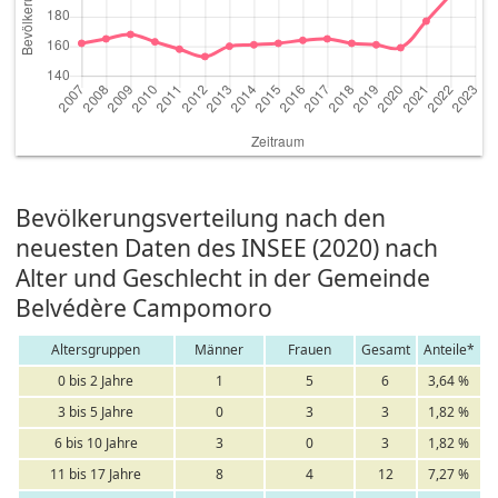
Bevölkerungsverteilung nach den
neuesten Daten des INSEE (2020) nach
Alter und Geschlecht in der Gemeinde
Belvédère Campomoro
Altersgruppen
Männer
Frauen
Gesamt
Anteile*
0 bis 2 Jahre
1
5
6
3,64 %
3 bis 5 Jahre
0
3
3
1,82 %
6 bis 10 Jahre
3
0
3
1,82 %
11 bis 17 Jahre
8
4
12
7,27 %