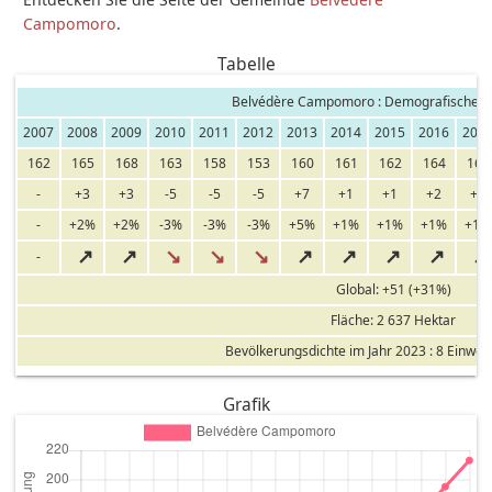
Campomoro
.
Tabelle
Belvédère Campomoro : Demografische E
2007
2008
2009
2010
2011
2012
2013
2014
2015
2016
201
162
165
168
163
158
153
160
161
162
164
165
-
+3
+3
-5
-5
-5
+7
+1
+1
+2
+1
-
+2%
+2%
-3%
-3%
-3%
+5%
+1%
+1%
+1%
+1%
↗
↗
↘
↘
↘
↗
↗
↗
↗
↗
-
Global: +51 (+31%)
Fläche: 2 637 Hektar
Bevölkerungsdichte im Jahr 2023 : 8 Einwoh
Grafik