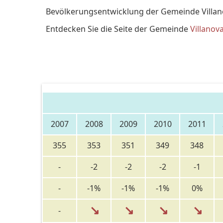
Bevölkerungsentwicklung der Gemeinde Villano
Entdecken Sie die Seite der Gemeinde
Villanov
2007
2008
2009
2010
2011
355
353
351
349
348
-
-2
-2
-2
-1
-
-1%
-1%
-1%
0%
↘
↘
↘
↘
-