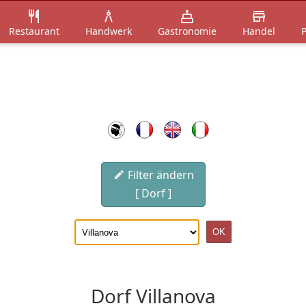
Restaurant
Handwerk
Gastronomie
Handel
P
Filter ändern
[ Dorf ]
Dorf Villanova