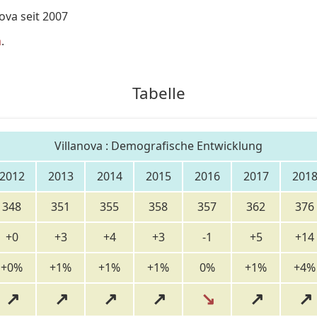
va seit 2007
a
.
Tabelle
Villanova : Demografische Entwicklung
2012
2013
2014
2015
2016
2017
201
348
351
355
358
357
362
376
+0
+3
+4
+3
-1
+5
+14
+0%
+1%
+1%
+1%
0%
+1%
+4%
↗
↗
↗
↗
↘
↗
↗