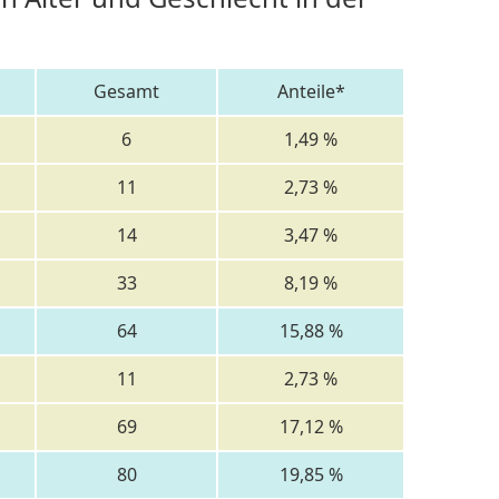
Gesamt
Anteile*
6
1,49 %
11
2,73 %
14
3,47 %
33
8,19 %
64
15,88 %
11
2,73 %
69
17,12 %
80
19,85 %