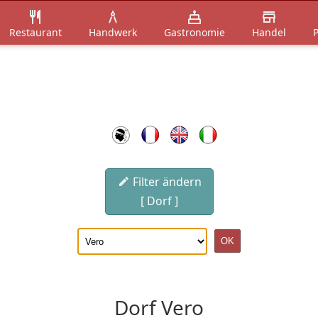
Restaurant
Handwerk
Gastronomie
Handel
P
Filter ändern
[ Dorf ]
Dorf Vero