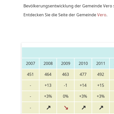
Bevölkerungsentwicklung der Gemeinde Vero s
Entdecken Sie die Seite der Gemeinde
Vero
.
2007
2008
2009
2010
2011
451
464
463
477
492
-
+13
-1
+14
+15
-
+3%
0%
+3%
+3%
↗
↘
↗
↗
-