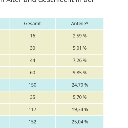
Gesamt
Anteile*
16
2,59 %
30
5,01 %
44
7,26 %
60
9,85 %
150
24,70 %
35
5,70 %
117
19,34 %
152
25,04 %