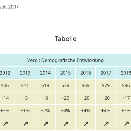
eit 2007
Tabelle
Vero : Demografische Entwicklung
2012
2013
2014
2015
2016
2017
201
506
511
519
539
559
579
596
+14
+5
+8
+20
+20
+20
+17
+3%
+1%
+2%
+4%
+4%
+4%
+3%
↗
↗
↗
↗
↗
↗
↗