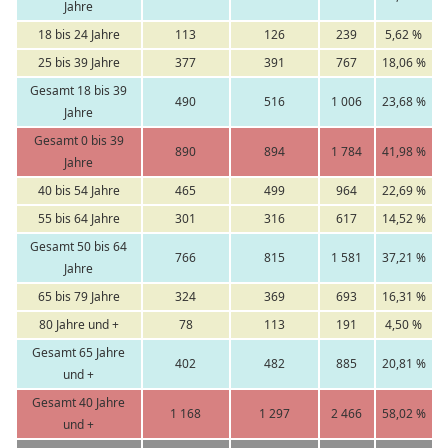
Jahre
18 bis 24 Jahre
113
126
239
5,62 %
25 bis 39 Jahre
377
391
767
18,06 %
Gesamt 18 bis 39
490
516
1 006
23,68 %
Jahre
Gesamt 0 bis 39
890
894
1 784
41,98 %
Jahre
40 bis 54 Jahre
465
499
964
22,69 %
55 bis 64 Jahre
301
316
617
14,52 %
Gesamt 50 bis 64
766
815
1 581
37,21 %
Jahre
65 bis 79 Jahre
324
369
693
16,31 %
80 Jahre und +
78
113
191
4,50 %
Gesamt 65 Jahre
402
482
885
20,81 %
und +
Gesamt 40 Jahre
1 168
1 297
2 466
58,02 %
und +