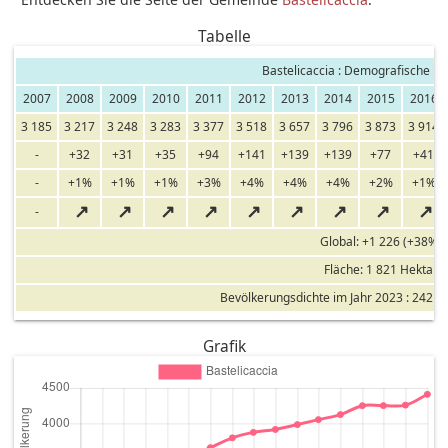
Tabelle
Bastelicaccia : Demografische En
2007
2008
2009
2010
2011
2012
2013
2014
2015
2016
3 185
3 217
3 248
3 283
3 377
3 518
3 657
3 796
3 873
3 914
-
+32
+31
+35
+94
+141
+139
+139
+77
+41
-
+1%
+1%
+1%
+3%
+4%
+4%
+4%
+2%
+1%
↗
↗
↗
↗
↗
↗
↗
↗
↗
-
Global: +1 226 (+38%)
Fläche: 1 821 Hektar
Bevölkerungsdichte im Jahr 2023 : 242 E
Grafik