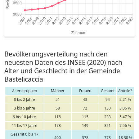
Bevölkerungsverteilung nach den
neuesten Daten des INSEE (2020) nach
Alter und Geschlecht in der Gemeinde
Bastelicaccia
Altersgruppen
Männer
Frauen
Gesamt
Anteile*
0 bis 2 Jahre
51
43
94
2,21 %
3 bis 5 Jahre
58
72
130
3,06 %
6 bis 10 Jahre
118
115
233
5,47 %
11 bis 17 Jahre
173
149
321
7,56 %
Gesamt 0 bis 17
400
378
778
18,30 %