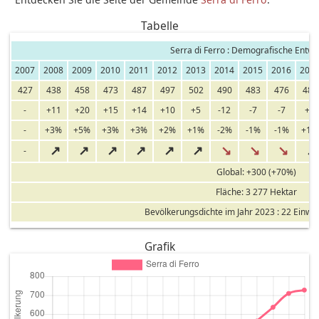
Tabelle
Serra di Ferro : Demografische Entwi
2007
2008
2009
2010
2011
2012
2013
2014
2015
2016
201
427
438
458
473
487
497
502
490
483
476
482
-
+11
+20
+15
+14
+10
+5
-12
-7
-7
+6
-
+3%
+5%
+3%
+3%
+2%
+1%
-2%
-1%
-1%
+1%
↗
↗
↗
↗
↗
↗
↘
↘
↘
↗
-
Global: +300 (+70%)
Fläche: 3 277 Hektar
Bevölkerungsdichte im Jahr 2023 : 22 Einwo
Grafik