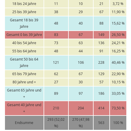
18 bis 24 Jahre
11
10
21
3,72 %
25 bis 39 Jahre
38
29
67
11,90 %
Gesamt 18 bis 39
48
40
88
15,62 %
Jahre
Gesamt 0 bis 39 Jahre
83
67
149
26,50 %
40 bis 54 Jahre
73
63
136
24,21 %
55 bis 64 Jahre
48
44
91
16,25 %
Gesamt 50 bis 64
121
106
228
40,46 %
Jahre
65 bis 79 Jahre
62
67
129
22,90 %
80 Jahre und +
27
30
57
10,15 %
Gesamt 65 Jahre und
89
97
186
33,05 %
+
Gesamt 40 Jahre und
210
204
414
73,50 %
+
293 (52,02
270 (47,98
Endsumme
563
100 %
%)
%)