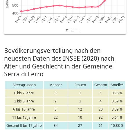
Bevölkerungsverteilung nach den
neuesten Daten des INSEE (2020) nach
Alter und Geschlecht in der Gemeinde
Serra di Ferro
Altersgruppen
Männer
Frauen
Gesamt
Anteile*
0 bis 2 Jahre
3
2
5
0,96 %
3 bis 5 Jahre
2
2
4
0,69 %
6 bis 10 Jahre
8
12
20
3,59 %
11 bis 17 Jahre
22
10
32
5,64 %
Gesamt 0 bis 17 Jahre
34
27
61
10,88 %