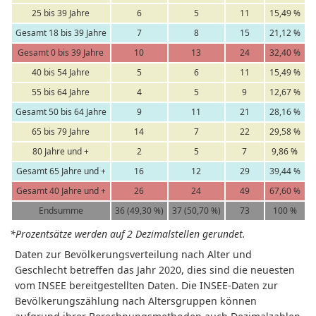
25 bis 39 Jahre
6
5
11
15,49 %
Gesamt 18 bis 39 Jahre
7
8
15
21,12 %
Gesamt 0 bis 39 Jahre
10
13
24
32,40 %
40 bis 54 Jahre
5
6
11
15,49 %
55 bis 64 Jahre
4
5
9
12,67 %
Gesamt 50 bis 64 Jahre
9
11
21
28,16 %
65 bis 79 Jahre
14
7
22
29,58 %
80 Jahre und +
2
5
7
9,86 %
Gesamt 65 Jahre und +
16
12
29
39,44 %
Gesamt 40 Jahre und +
26
24
49
67,60 %
Endsumme
36 (49,30 %)
37 (50,70 %)
73
100 %
*Prozentsätze werden auf 2 Dezimalstellen gerundet.
Daten zur Bevölkerungsverteilung nach Alter und
Geschlecht betreffen das Jahr 2020, dies sind die neuesten
vom INSEE bereitgestellten Daten. Die INSEE-Daten zur
Bevölkerungszählung nach Altersgruppen können