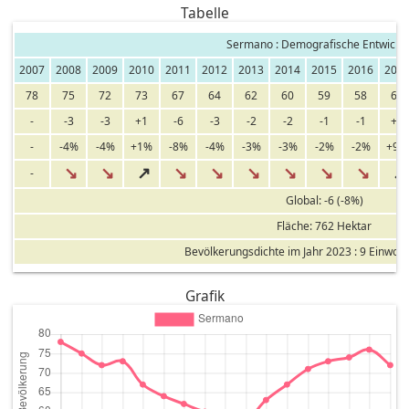
Tabelle
Sermano : Demografische Entwickl
2007
2008
2009
2010
2011
2012
2013
2014
2015
2016
201
78
75
72
73
67
64
62
60
59
58
63
-
-3
-3
+1
-6
-3
-2
-2
-1
-1
+5
-
-4%
-4%
+1%
-8%
-4%
-3%
-3%
-2%
-2%
+9%
↘
↘
↗
↘
↘
↘
↘
↘
↘
↗
-
Global: -6 (-8%)
Fläche: 762 Hektar
Bevölkerungsdichte im Jahr 2023 : 9 Einwoh
Grafik