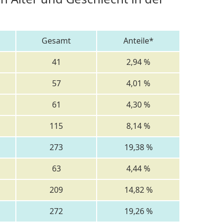
Gesamt
Anteile*
41
2,94 %
57
4,01 %
61
4,30 %
115
8,14 %
273
19,38 %
63
4,44 %
209
14,82 %
272
19,26 %