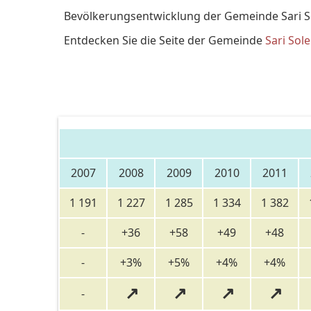
Bevölkerungsentwicklung der Gemeinde Sari So
Entdecken Sie die Seite der Gemeinde
Sari Sol
2007
2008
2009
2010
2011
1 191
1 227
1 285
1 334
1 382
-
+36
+58
+49
+48
-
+3%
+5%
+4%
+4%
↗
↗
↗
↗
-