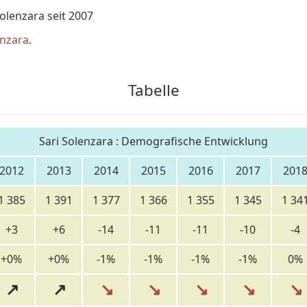
lenzara seit 2007
enzara
.
Tabelle
Sari Solenzara : Demografische Entwicklung
2012
2013
2014
2015
2016
2017
201
1 385
1 391
1 377
1 366
1 355
1 345
1 34
+3
+6
-14
-11
-11
-10
-4
+0%
+0%
-1%
-1%
-1%
-1%
0%
↗
↗
↘
↘
↘
↘
↘