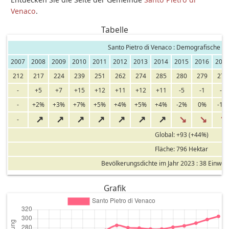
Venaco
.
Tabelle
Santo Pietro di Venaco : Demografische En
2007
2008
2009
2010
2011
2012
2013
2014
2015
2016
201
212
217
224
239
251
262
274
285
280
279
277
-
+5
+7
+15
+12
+11
+12
+11
-5
-1
-2
-
+2%
+3%
+7%
+5%
+4%
+5%
+4%
-2%
0%
-1%
↗
↗
↗
↗
↗
↗
↗
↘
↘
↘
-
Global: +93 (+44%)
Fläche: 796 Hektar
Bevölkerungsdichte im Jahr 2023 : 38 Einwo
Grafik