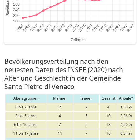
Bevölkerungsverteilung nach den
neuesten Daten des INSEE (2020) nach
Alter und Geschlecht in der Gemeinde
Santo Pietro di Venaco
Altersgruppen
Männer
Frauen
Gesamt
Anteile*
0 bis 2 Jahre
2
2
4
1,50 %
3 bis 5 Jahre
4
5
10
3,36 %
6 bis 10 Jahre
7
5
13
4,50 %
11 bis 17 Jahre
11
7
18
6,34 %