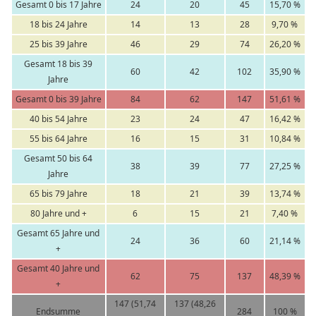
Gesamt 0 bis 17 Jahre
24
20
45
15,70 %
18 bis 24 Jahre
14
13
28
9,70 %
25 bis 39 Jahre
46
29
74
26,20 %
Gesamt 18 bis 39
60
42
102
35,90 %
Jahre
Gesamt 0 bis 39 Jahre
84
62
147
51,61 %
40 bis 54 Jahre
23
24
47
16,42 %
55 bis 64 Jahre
16
15
31
10,84 %
Gesamt 50 bis 64
38
39
77
27,25 %
Jahre
65 bis 79 Jahre
18
21
39
13,74 %
80 Jahre und +
6
15
21
7,40 %
Gesamt 65 Jahre und
24
36
60
21,14 %
+
Gesamt 40 Jahre und
62
75
137
48,39 %
+
147 (51,74
137 (48,26
Endsumme
284
100 %