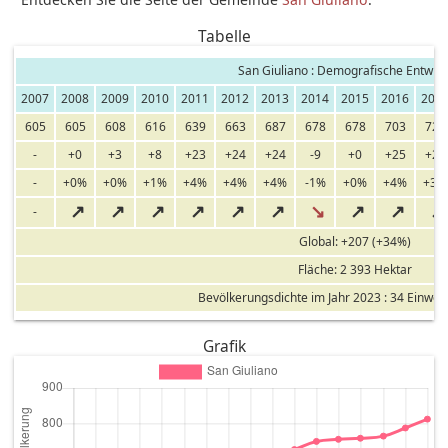
Tabelle
San Giuliano : Demografische Entwic
2007
2008
2009
2010
2011
2012
2013
2014
2015
2016
201
605
605
608
616
639
663
687
678
678
703
726
-
+0
+3
+8
+23
+24
+24
-9
+0
+25
+23
-
+0%
+0%
+1%
+4%
+4%
+4%
-1%
+0%
+4%
+3%
↗
↗
↗
↗
↗
↗
↘
↗
↗
↗
-
Global: +207 (+34%)
Fläche: 2 393 Hektar
Bevölkerungsdichte im Jahr 2023 : 34 Einwo
Grafik