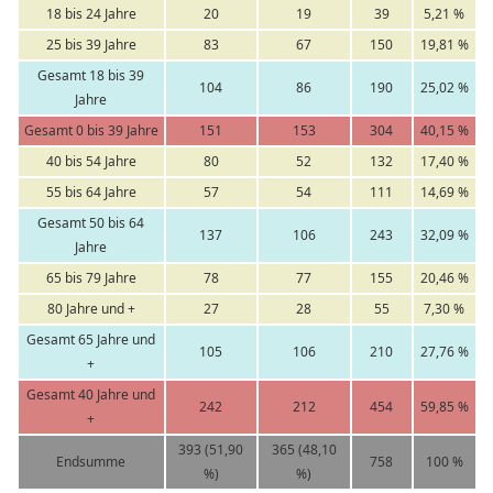
18 bis 24 Jahre
20
19
39
5,21 %
25 bis 39 Jahre
83
67
150
19,81 %
Gesamt 18 bis 39
104
86
190
25,02 %
Jahre
Gesamt 0 bis 39 Jahre
151
153
304
40,15 %
40 bis 54 Jahre
80
52
132
17,40 %
55 bis 64 Jahre
57
54
111
14,69 %
Gesamt 50 bis 64
137
106
243
32,09 %
Jahre
65 bis 79 Jahre
78
77
155
20,46 %
80 Jahre und +
27
28
55
7,30 %
Gesamt 65 Jahre und
105
106
210
27,76 %
+
Gesamt 40 Jahre und
242
212
454
59,85 %
+
393 (51,90
365 (48,10
Endsumme
758
100 %
%)
%)