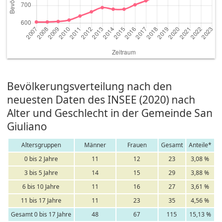
Bevölkerungsverteilung nach den
neuesten Daten des INSEE (2020) nach
Alter und Geschlecht in der Gemeinde San
Giuliano
Altersgruppen
Männer
Frauen
Gesamt
Anteile*
0 bis 2 Jahre
11
12
23
3,08 %
3 bis 5 Jahre
14
15
29
3,88 %
6 bis 10 Jahre
11
16
27
3,61 %
11 bis 17 Jahre
11
23
35
4,56 %
Gesamt 0 bis 17 Jahre
48
67
115
15,13 %