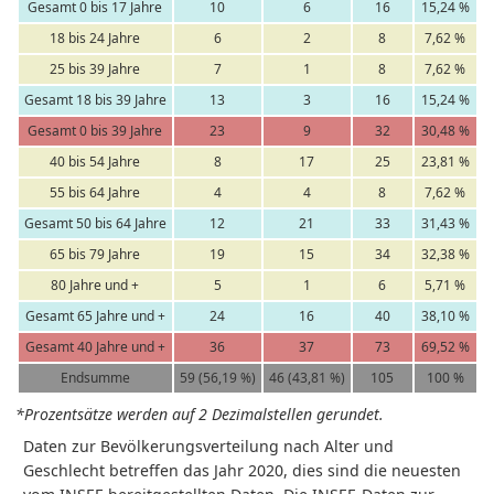
Gesamt 0 bis 17 Jahre
10
6
16
15,24 %
18 bis 24 Jahre
6
2
8
7,62 %
25 bis 39 Jahre
7
1
8
7,62 %
Gesamt 18 bis 39 Jahre
13
3
16
15,24 %
Gesamt 0 bis 39 Jahre
23
9
32
30,48 %
40 bis 54 Jahre
8
17
25
23,81 %
55 bis 64 Jahre
4
4
8
7,62 %
Gesamt 50 bis 64 Jahre
12
21
33
31,43 %
65 bis 79 Jahre
19
15
34
32,38 %
80 Jahre und +
5
1
6
5,71 %
Gesamt 65 Jahre und +
24
16
40
38,10 %
Gesamt 40 Jahre und +
36
37
73
69,52 %
Endsumme
59 (56,19 %)
46 (43,81 %)
105
100 %
*Prozentsätze werden auf 2 Dezimalstellen gerundet.
Daten zur Bevölkerungsverteilung nach Alter und
Geschlecht betreffen das Jahr 2020, dies sind die neuesten