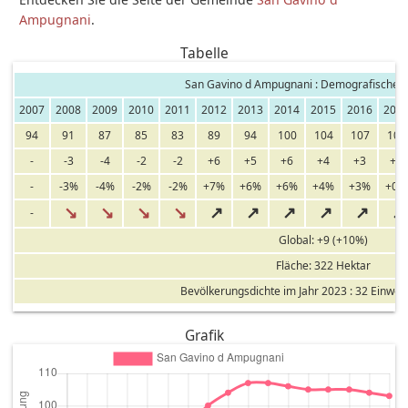
Ampugnani
.
Tabelle
San Gavino d Ampugnani : Demografische E
2007
2008
2009
2010
2011
2012
2013
2014
2015
2016
201
94
91
87
85
83
89
94
100
104
107
107
-
-3
-4
-2
-2
+6
+5
+6
+4
+3
+0
-
-3%
-4%
-2%
-2%
+7%
+6%
+6%
+4%
+3%
+0%
↘
↘
↘
↘
↗
↗
↗
↗
↗
↗
-
Global: +9 (+10%)
Fläche: 322 Hektar
Bevölkerungsdichte im Jahr 2023 : 32 Einwo
Grafik