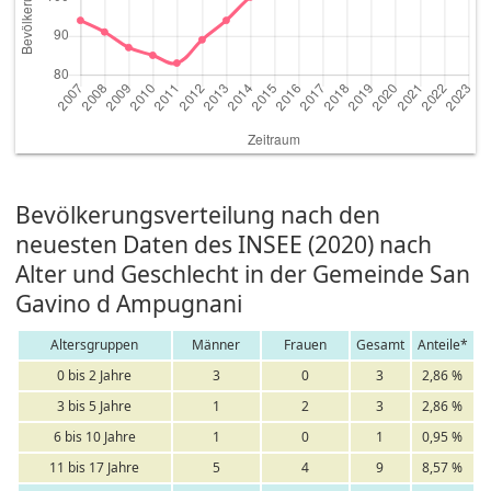
Bevölkerungsverteilung nach den
neuesten Daten des INSEE (2020) nach
Alter und Geschlecht in der Gemeinde San
Gavino d Ampugnani
Altersgruppen
Männer
Frauen
Gesamt
Anteile*
0 bis 2 Jahre
3
0
3
2,86 %
3 bis 5 Jahre
1
2
3
2,86 %
6 bis 10 Jahre
1
0
1
0,95 %
11 bis 17 Jahre
5
4
9
8,57 %