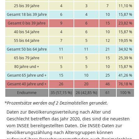
25 bis 39 Jahre
4
3
7
11,10 %
Gesamt 18 bis 39 Jahre
6
4
10
15,87 %
Gesamt 0 bis 39 Jahre
9
6
15
23,82 %
40 bis 54 Jahre
4
6
10
15,87 %
55 bis 64 Jahre
7
5
12
19,05 %
Gesamt 50 bis 64 Jahre
11
11
21
34,92 %
65 bis 79 Jahre
11
5
15
25,39 %
80 Jahre und +
5
5
10
15,87 %
Gesamt 65 Jahre und +
15
10
25
41,26 %
Gesamt 40 Jahre und +
26
20
46
76,18 %
Endsumme
35 (57,15 %)
26 (42,85 %)
61
100 %
*Prozentsätze werden auf 2 Dezimalstellen gerundet.
Daten zur Bevölkerungsverteilung nach Alter und
Geschlecht betreffen das Jahr 2020, dies sind die neuesten
vom INSEE bereitgestellten Daten. Die INSEE-Daten zur
Bevölkerungszählung nach Altersgruppen können