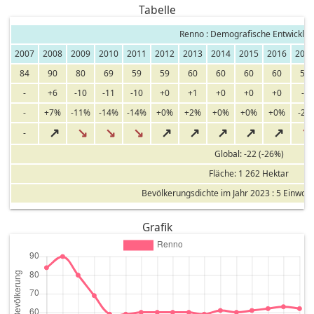
Tabelle
Renno : Demografische Entwicklu
2007
2008
2009
2010
2011
2012
2013
2014
2015
2016
201
84
90
80
69
59
59
60
60
60
60
59
-
+6
-10
-11
-10
+0
+1
+0
+0
+0
-1
-
+7%
-11%
-14%
-14%
+0%
+2%
+0%
+0%
+0%
-2%
↗
↘
↘
↘
↗
↗
↗
↗
↗
↘
-
Global: -22 (-26%)
Fläche: 1 262 Hektar
Bevölkerungsdichte im Jahr 2023 : 5 Einwoh
Grafik