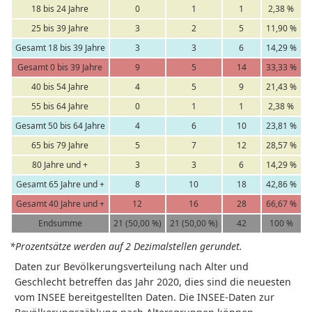
18 bis 24 Jahre
0
1
1
2,38 %
25 bis 39 Jahre
3
2
5
11,90 %
Gesamt 18 bis 39 Jahre
3
3
6
14,29 %
Gesamt 0 bis 39 Jahre
9
5
14
33,33 %
40 bis 54 Jahre
4
5
9
21,43 %
55 bis 64 Jahre
0
1
1
2,38 %
Gesamt 50 bis 64 Jahre
4
6
10
23,81 %
65 bis 79 Jahre
5
7
12
28,57 %
80 Jahre und +
3
3
6
14,29 %
Gesamt 65 Jahre und +
8
10
18
42,86 %
Gesamt 40 Jahre und +
12
16
28
66,67 %
Endsumme
21 (50,00 %)
21 (50,00 %)
42
100 %
*Prozentsätze werden auf 2 Dezimalstellen gerundet.
Daten zur Bevölkerungsverteilung nach Alter und
Geschlecht betreffen das Jahr 2020, dies sind die neuesten
vom INSEE bereitgestellten Daten. Die INSEE-Daten zur