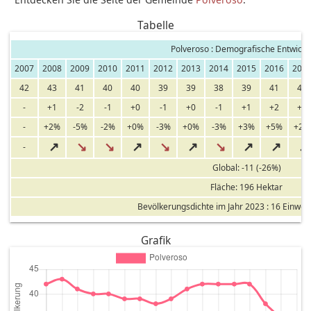
Tabelle
Polveroso : Demografische Entwickl
2007
2008
2009
2010
2011
2012
2013
2014
2015
2016
201
42
43
41
40
40
39
39
38
39
41
42
-
+1
-2
-1
+0
-1
+0
-1
+1
+2
+1
-
+2%
-5%
-2%
+0%
-3%
+0%
-3%
+3%
+5%
+2%
↗
↘
↘
↗
↘
↗
↘
↗
↗
↗
-
Global: -11 (-26%)
Fläche: 196 Hektar
Bevölkerungsdichte im Jahr 2023 : 16 Einwo
Grafik