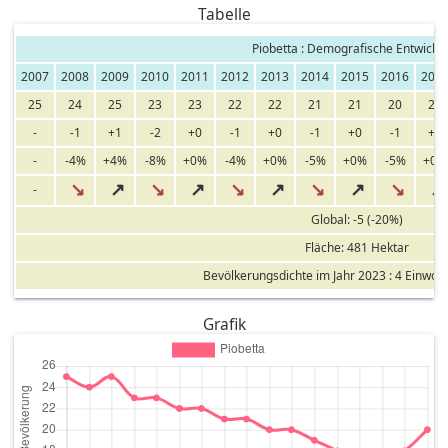
Tabelle
Piobetta : Demografische Entwickl
2007
2008
2009
2010
2011
2012
2013
2014
2015
2016
201
25
24
25
23
23
22
22
21
21
20
20
-
-1
+1
-2
+0
-1
+0
-1
+0
-1
+0
-
-4%
+4%
-8%
+0%
-4%
+0%
-5%
+0%
-5%
+0%
↘
↗
↘
↗
↘
↗
↘
↗
↘
↗
-
Global: -5 (-20%)
Fläche: 481 Hektar
Bevölkerungsdichte im Jahr 2023 : 4 Einwoh
Grafik