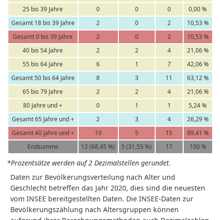
25 bis 39 Jahre
0
0
0
0,00 %
Gesamt 18 bis 39 Jahre
2
0
2
10,53 %
Gesamt 0 bis 39 Jahre
2
0
2
10,53 %
40 bis 54 Jahre
2
2
4
21,06 %
55 bis 64 Jahre
6
1
7
42,06 %
Gesamt 50 bis 64 Jahre
8
3
11
63,12 %
65 bis 79 Jahre
2
2
4
21,06 %
80 Jahre und +
0
1
1
5,24 %
Gesamt 65 Jahre und +
2
3
4
26,29 %
Gesamt 40 Jahre und +
10
5
15
89,41 %
Endsumme
12 (68,45 %)
5 (31,55 %)
17
100 %
*Prozentsätze werden auf 2 Dezimalstellen gerundet.
Daten zur Bevölkerungsverteilung nach Alter und
Geschlecht betreffen das Jahr 2020, dies sind die neuesten
vom INSEE bereitgestellten Daten. Die INSEE-Daten zur
Bevölkerungszählung nach Altersgruppen können