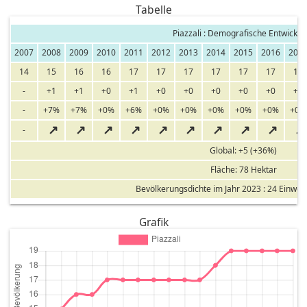
Tabelle
Piazzali : Demografische Entwicklu
2007
2008
2009
2010
2011
2012
2013
2014
2015
2016
201
14
15
16
16
17
17
17
17
17
17
17
-
+1
+1
+0
+1
+0
+0
+0
+0
+0
+0
-
+7%
+7%
+0%
+6%
+0%
+0%
+0%
+0%
+0%
+0%
↗
↗
↗
↗
↗
↗
↗
↗
↗
↗
-
Global: +5 (+36%)
Fläche: 78 Hektar
Bevölkerungsdichte im Jahr 2023 : 24 Einwo
Grafik