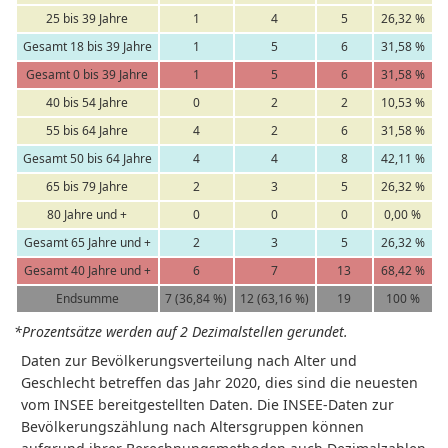
25 bis 39 Jahre
1
4
5
26,32 %
Gesamt 18 bis 39 Jahre
1
5
6
31,58 %
Gesamt 0 bis 39 Jahre
1
5
6
31,58 %
40 bis 54 Jahre
0
2
2
10,53 %
55 bis 64 Jahre
4
2
6
31,58 %
Gesamt 50 bis 64 Jahre
4
4
8
42,11 %
65 bis 79 Jahre
2
3
5
26,32 %
80 Jahre und +
0
0
0
0,00 %
Gesamt 65 Jahre und +
2
3
5
26,32 %
Gesamt 40 Jahre und +
6
7
13
68,42 %
Endsumme
7 (36,84 %)
12 (63,16 %)
19
100 %
*Prozentsätze werden auf 2 Dezimalstellen gerundet.
Daten zur Bevölkerungsverteilung nach Alter und
Geschlecht betreffen das Jahr 2020, dies sind die neuesten
vom INSEE bereitgestellten Daten. Die INSEE-Daten zur
Bevölkerungszählung nach Altersgruppen können