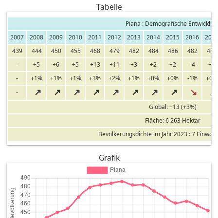
Tabelle
Piana : Demografische Entwicklun
2007
2008
2009
2010
2011
2012
2013
2014
2015
2016
201
439
444
450
455
468
479
482
484
486
482
482
-
+5
+6
+5
+13
+11
+3
+2
+2
-4
+0
-
+1%
+1%
+1%
+3%
+2%
+1%
+0%
+0%
-1%
+0%
↗
↗
↗
↗
↗
↗
↗
↗
↘
↗
-
Global: +13 (+3%)
Fläche: 6 263 Hektar
Bevölkerungsdichte im Jahr 2023 : 7 Einwoh
Grafik