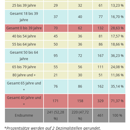
25 bis 39 Jahre
29
32
61
13,23 %
Gesamt 18 bis 39
37
40
77
16,70 %
Jahre
Gesamt 0 bis 39 Jahre
70
62
132
28,63 %
40 bis 54 Jahre
45
36
81
17,57 %
55 bis 64 Jahre
50
36
86
18,66 %
Gesamt 50 bis 64
95
72
167
36,23 %
Jahre
65 bis 79 Jahre
55
56
111
24,08 %
80 Jahre und +
21
30
51
11,06 %
Gesamt 65 Jahre und
76
86
162
35,14 %
+
Gesamt 40 Jahre und
171
158
329
71,37 %
+
241 (52,28
220 (47,72
Endsumme
461
100 %
%)
%)
*Prozentsätze werden auf 2 Dezimalstellen gerundet.