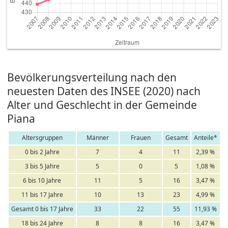
Bevölkerungsverteilung nach den
neuesten Daten des INSEE (2020) nach
Alter und Geschlecht in der Gemeinde
Piana
Altersgruppen
Männer
Frauen
Gesamt
Anteile*
0 bis 2 Jahre
7
4
11
2,39 %
3 bis 5 Jahre
5
0
5
1,08 %
6 bis 10 Jahre
11
5
16
3,47 %
11 bis 17 Jahre
10
13
23
4,99 %
Gesamt 0 bis 17 Jahre
33
22
55
11,93 %
18 bis 24 Jahre
8
8
16
3,47 %