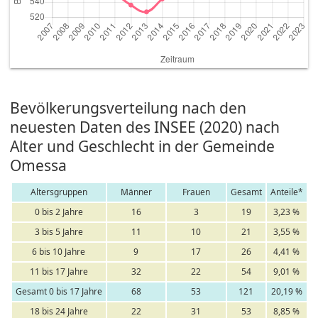
Bevölkerungsverteilung nach den
neuesten Daten des INSEE (2020) nach
Alter und Geschlecht in der Gemeinde
Omessa
Altersgruppen
Männer
Frauen
Gesamt
Anteile*
0 bis 2 Jahre
16
3
19
3,23 %
3 bis 5 Jahre
11
10
21
3,55 %
6 bis 10 Jahre
9
17
26
4,41 %
11 bis 17 Jahre
32
22
54
9,01 %
Gesamt 0 bis 17 Jahre
68
53
121
20,19 %
18 bis 24 Jahre
22
31
53
8,85 %