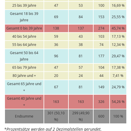
25 bis 39 Jahre
47
53
100
16,69 %
Gesamt 18 bis 39
69
84
153
25,55 %
Jahre
Gesamt 0 bis 39 Jahre
138
137
274
45,74 %
40 bis 54 Jahre
59
43
103
17,13 %
55 bis 64 Jahre
36
38
74
12,34 %
Gesamt 50 bis 64
96
81
177
29,47 %
Jahre
65 bis 79 Jahre
47
57
104
17,38 %
80 Jahre und +
20
24
44
7,41 %
Gesamt 65 Jahre und
67
81
149
24,79 %
+
Gesamt 40 Jahre und
163
163
326
54,26 %
+
301 (50,10
299 (49,90
Endsumme
600
100 %
%)
%)
*Prozentsätze werden auf 2 Dezimalstellen gerundet.