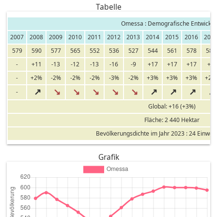
Tabelle
Omessa : Demografische Entwicklu
2007
2008
2009
2010
2011
2012
2013
2014
2015
2016
201
579
590
577
565
552
536
527
544
561
578
587
-
+11
-13
-12
-13
-16
-9
+17
+17
+17
+9
-
+2%
-2%
-2%
-2%
-3%
-2%
+3%
+3%
+3%
+2%
↗
↘
↘
↘
↘
↘
↗
↗
↗
↗
-
Global: +16 (+3%)
Fläche: 2 440 Hektar
Bevölkerungsdichte im Jahr 2023 : 24 Einwo
Grafik