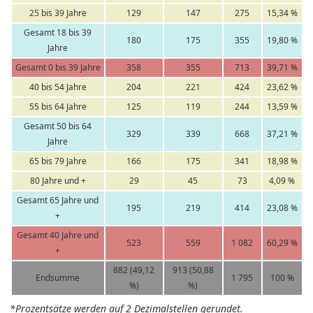
25 bis 39 Jahre
129
147
275
15,34 %
Gesamt 18 bis 39
180
175
355
19,80 %
Jahre
Gesamt 0 bis 39 Jahre
358
355
713
39,71 %
40 bis 54 Jahre
204
221
424
23,62 %
55 bis 64 Jahre
125
119
244
13,59 %
Gesamt 50 bis 64
329
339
668
37,21 %
Jahre
65 bis 79 Jahre
166
175
341
18,98 %
80 Jahre und +
29
45
73
4,09 %
Gesamt 65 Jahre und
195
219
414
23,08 %
+
Gesamt 40 Jahre und
523
559
1 082
60,29 %
+
882 (49,12
913 (50,88
Endsumme
1 795
100 %
%)
%)
*Prozentsätze werden auf 2 Dezimalstellen gerundet.