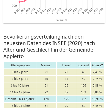
Bevölkerungsverteilung nach den
neuesten Daten des INSEE (2020) nach
Alter und Geschlecht in der Gemeinde
Appietto
Altersgruppen
Männer
Frauen
Gesamt
Anteile*
0 bis 2 Jahre
21
22
43
2,41 %
3 bis 5 Jahre
35
14
49
2,74 %
6 bis 10 Jahre
51
55
106
5,88 %
11 bis 17 Jahre
72
87
159
8,88 %
Gesamt 0 bis 17 Jahre
178
179
357
19,91 %
18 bis 24 Jahre
51
29
80
4,45 %