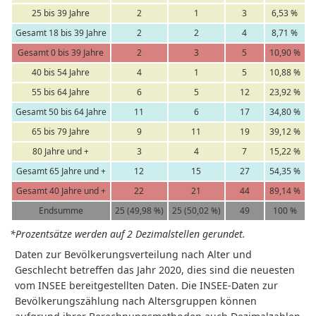
25 bis 39 Jahre
2
1
3
6,53 %
Gesamt 18 bis 39 Jahre
2
2
4
8,71 %
Gesamt 0 bis 39 Jahre
2
3
5
10,90 %
40 bis 54 Jahre
4
1
5
10,88 %
55 bis 64 Jahre
6
5
12
23,92 %
Gesamt 50 bis 64 Jahre
11
6
17
34,80 %
65 bis 79 Jahre
9
11
19
39,12 %
80 Jahre und +
3
4
7
15,22 %
Gesamt 65 Jahre und +
12
15
27
54,35 %
Gesamt 40 Jahre und +
22
21
44
89,14 %
Endsumme
25 (49,98 %)
25 (50,02 %)
49
100 %
*Prozentsätze werden auf 2 Dezimalstellen gerundet.
Daten zur Bevölkerungsverteilung nach Alter und
Geschlecht betreffen das Jahr 2020, dies sind die neuesten
vom INSEE bereitgestellten Daten. Die INSEE-Daten zur
Bevölkerungszählung nach Altersgruppen können