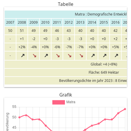
Tabelle
Matra : Demografische Entwicklu
2007
2008
2009
2010
2011
2012
2013
2014
2015
2016
201
50
51
49
49
46
43
40
40
40
42
44
-
+1
-2
+0
-3
-3
-3
+0
+0
+2
+2
-
+2%
-4%
+0%
-6%
-7%
-7%
+0%
+0%
+5%
+5%
↗
↘
↗
↘
↘
↘
↗
↗
↗
↗
-
Global: +4 (+8%)
Fläche: 649 Hektar
Bevölkerungsdichte im Jahr 2023 : 8 Einwoh
Grafik