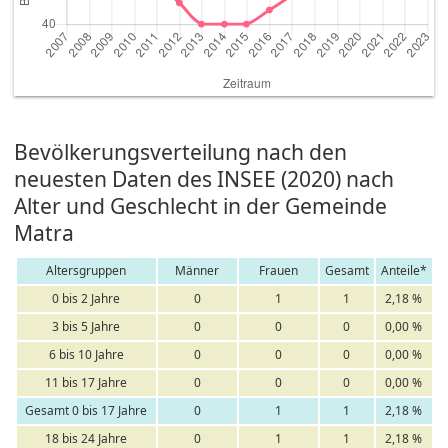
Bevölkerungsverteilung nach den
neuesten Daten des INSEE (2020) nach
Alter und Geschlecht in der Gemeinde
Matra
Altersgruppen
Männer
Frauen
Gesamt
Anteile*
0 bis 2 Jahre
0
1
1
2,18 %
3 bis 5 Jahre
0
0
0
0,00 %
6 bis 10 Jahre
0
0
0
0,00 %
11 bis 17 Jahre
0
0
0
0,00 %
Gesamt 0 bis 17 Jahre
0
1
1
2,18 %
18 bis 24 Jahre
0
1
1
2,18 %