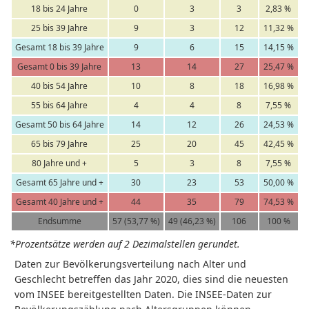
18 bis 24 Jahre
0
3
3
2,83 %
25 bis 39 Jahre
9
3
12
11,32 %
Gesamt 18 bis 39 Jahre
9
6
15
14,15 %
Gesamt 0 bis 39 Jahre
13
14
27
25,47 %
40 bis 54 Jahre
10
8
18
16,98 %
55 bis 64 Jahre
4
4
8
7,55 %
Gesamt 50 bis 64 Jahre
14
12
26
24,53 %
65 bis 79 Jahre
25
20
45
42,45 %
80 Jahre und +
5
3
8
7,55 %
Gesamt 65 Jahre und +
30
23
53
50,00 %
Gesamt 40 Jahre und +
44
35
79
74,53 %
Endsumme
57 (53,77 %)
49 (46,23 %)
106
100 %
*Prozentsätze werden auf 2 Dezimalstellen gerundet.
Daten zur Bevölkerungsverteilung nach Alter und
Geschlecht betreffen das Jahr 2020, dies sind die neuesten
vom INSEE bereitgestellten Daten. Die INSEE-Daten zur