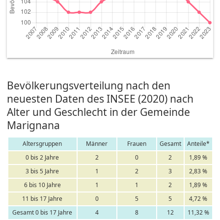
Bevölkerungsverteilung nach den
neuesten Daten des INSEE (2020) nach
Alter und Geschlecht in der Gemeinde
Marignana
Altersgruppen
Männer
Frauen
Gesamt
Anteile*
0 bis 2 Jahre
2
0
2
1,89 %
3 bis 5 Jahre
1
2
3
2,83 %
6 bis 10 Jahre
1
1
2
1,89 %
11 bis 17 Jahre
0
5
5
4,72 %
Gesamt 0 bis 17 Jahre
4
8
12
11,32 %