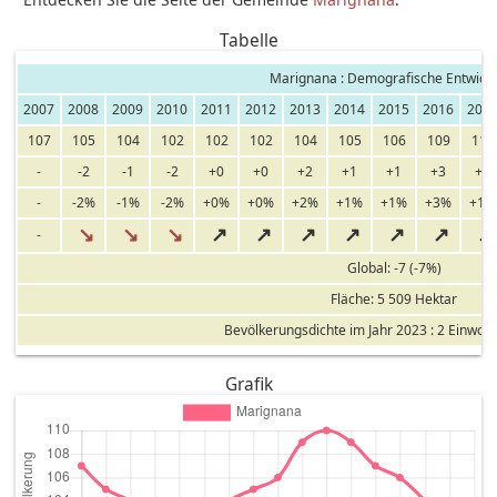
Tabelle
Marignana : Demografische Entwick
2007
2008
2009
2010
2011
2012
2013
2014
2015
2016
201
107
105
104
102
102
102
104
105
106
109
110
-
-2
-1
-2
+0
+0
+2
+1
+1
+3
+1
-
-2%
-1%
-2%
+0%
+0%
+2%
+1%
+1%
+3%
+1%
↘
↘
↘
↗
↗
↗
↗
↗
↗
↗
-
Global: -7 (-7%)
Fläche: 5 509 Hektar
Bevölkerungsdichte im Jahr 2023 : 2 Einwoh
Grafik