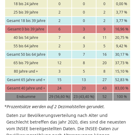
18 bis 24 Jahre
0
0
0
0,00 %
25 bis 39 Jahre
2
0
2
3,77 %
Gesamt 18 bis 39 Jahre
2
0
2
3,77 %
Gesamt 0 bis 39 Jahre
6
3
9
16,96 %
40 bis 54 Jahre
7
4
11
20,75 %
55 bis 64 Jahre
2
3
5
9,42 %
Gesamt 50 bis 64 Jahre
9
7
16
30,17 %
65 bis 79 Jahre
12
8
20
37,73 %
80 Jahre und +
3
5
8
15,10 %
Gesamt 65 Jahre und +
15
13
27
52,83 %
Gesamt 40 Jahre und +
24
20
43
83,00 %
Endsumme
29 (56,60 %)
23 (43,40 %)
52
100 %
*Prozentsätze werden auf 2 Dezimalstellen gerundet.
Daten zur Bevölkerungsverteilung nach Alter und
Geschlecht betreffen das Jahr 2020, dies sind die neuesten
vom INSEE bereitgestellten Daten. Die INSEE-Daten zur