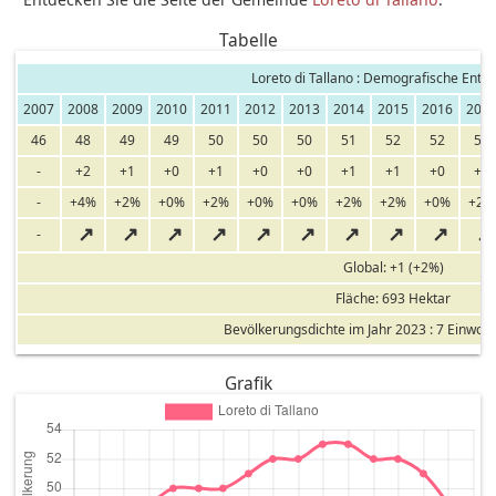
Tabelle
Loreto di Tallano : Demografische Entw
2007
2008
2009
2010
2011
2012
2013
2014
2015
2016
201
46
48
49
49
50
50
50
51
52
52
53
-
+2
+1
+0
+1
+0
+0
+1
+1
+0
+1
-
+4%
+2%
+0%
+2%
+0%
+0%
+2%
+2%
+0%
+2%
↗
↗
↗
↗
↗
↗
↗
↗
↗
↗
-
Global: +1 (+2%)
Fläche: 693 Hektar
Bevölkerungsdichte im Jahr 2023 : 7 Einwoh
Grafik