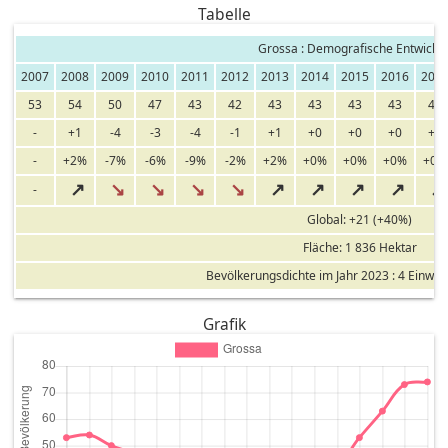
Tabelle
Grossa : Demografische Entwickl
2007
2008
2009
2010
2011
2012
2013
2014
2015
2016
201
53
54
50
47
43
42
43
43
43
43
43
-
+1
-4
-3
-4
-1
+1
+0
+0
+0
+0
-
+2%
-7%
-6%
-9%
-2%
+2%
+0%
+0%
+0%
+0%
↗
↘
↘
↘
↘
↗
↗
↗
↗
↗
-
Global: +21 (+40%)
Fläche: 1 836 Hektar
Bevölkerungsdichte im Jahr 2023 : 4 Einwo
Grafik