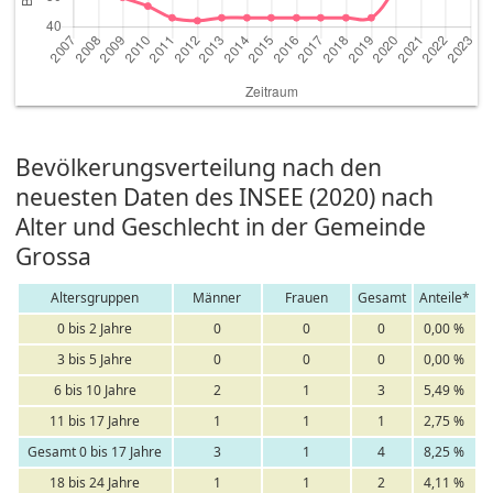
Bevölkerungsverteilung nach den
neuesten Daten des INSEE (2020) nach
Alter und Geschlecht in der Gemeinde
Grossa
Altersgruppen
Männer
Frauen
Gesamt
Anteile*
0 bis 2 Jahre
0
0
0
0,00 %
3 bis 5 Jahre
0
0
0
0,00 %
6 bis 10 Jahre
2
1
3
5,49 %
11 bis 17 Jahre
1
1
1
2,75 %
Gesamt 0 bis 17 Jahre
3
1
4
8,25 %
18 bis 24 Jahre
1
1
2
4,11 %