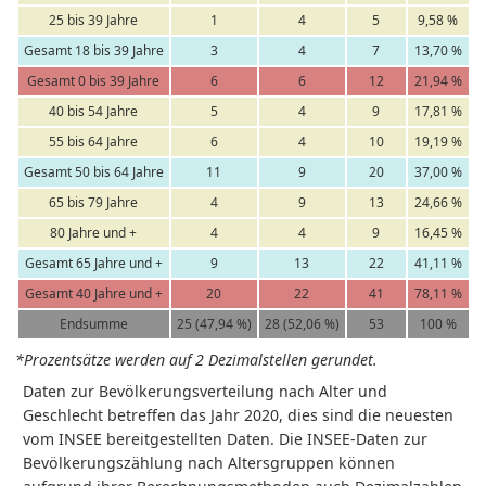
25 bis 39 Jahre
1
4
5
9,58 %
Gesamt 18 bis 39 Jahre
3
4
7
13,70 %
Gesamt 0 bis 39 Jahre
6
6
12
21,94 %
40 bis 54 Jahre
5
4
9
17,81 %
55 bis 64 Jahre
6
4
10
19,19 %
Gesamt 50 bis 64 Jahre
11
9
20
37,00 %
65 bis 79 Jahre
4
9
13
24,66 %
80 Jahre und +
4
4
9
16,45 %
Gesamt 65 Jahre und +
9
13
22
41,11 %
Gesamt 40 Jahre und +
20
22
41
78,11 %
Endsumme
25 (47,94 %)
28 (52,06 %)
53
100 %
*Prozentsätze werden auf 2 Dezimalstellen gerundet.
Daten zur Bevölkerungsverteilung nach Alter und
Geschlecht betreffen das Jahr 2020, dies sind die neuesten
vom INSEE bereitgestellten Daten. Die INSEE-Daten zur
Bevölkerungszählung nach Altersgruppen können