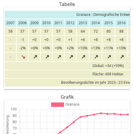
Tabelle
Granace : Demografische Entwick
2007
2008
2009
2010
2011
2012
2013
2014
2015
2016
20
58
57
57
57
57
58
64
72
80
88
9
-
-1
+0
+0
+0
+1
+6
+8
+8
+8
+
-
-2%
+0%
+0%
+0%
+2%
+10%
+13%
+11%
+10%
+
↘
↗
↗
↗
↗
↗
↗
↗
↗
-
Global: +34 (+59%)
Fläche: 408 Hektar
Bevölkerungsdichte im Jahr 2023 : 23 Einw
Grafik