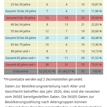
25 bis 39 Jahre
6
4
10
10,87 %
Gesamt 18 bis 39 Jahre
7
4
11
11,96 %
Gesamt 0 bis 39 Jahre
13
10
23
25,00 %
40 bis 54 Jahre
8
13
21
22,83 %
55 bis 64 Jahre
12
7
19
20,66 %
Gesamt 50 bis 64 Jahre
20
20
40
43,48 %
65 bis 79 Jahre
10
6
16
17,40 %
80 Jahre und +
8
5
13
14,13 %
Gesamt 65 Jahre und +
18
11
29
31,53 %
Gesamt 40 Jahre und +
38
31
70
75,01 %
Endsumme
52 (55,43 %)
41 (44,57 %)
93
100 %
*Prozentsätze werden auf 2 Dezimalstellen gerundet.
Daten zur Bevölkerungsverteilung nach Alter und
Geschlecht betreffen das Jahr 2020, dies sind die neuesten
vom INSEE bereitgestellten Daten. Die INSEE-Daten zur
Bevölkerungszählung nach Altersgruppen können