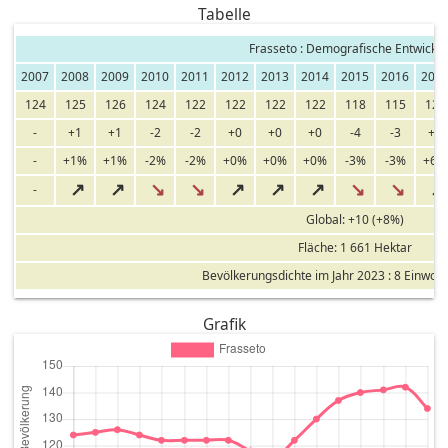
Tabelle
Frasseto : Demografische Entwickl
2007
2008
2009
2010
2011
2012
2013
2014
2015
2016
201
124
125
126
124
122
122
122
122
118
115
122
-
+1
+1
-2
-2
+0
+0
+0
-4
-3
+7
-
+1%
+1%
-2%
-2%
+0%
+0%
+0%
-3%
-3%
+6%
↗
↗
↘
↘
↗
↗
↗
↘
↘
↗
-
Global: +10 (+8%)
Fläche: 1 661 Hektar
Bevölkerungsdichte im Jahr 2023 : 8 Einwoh
Grafik