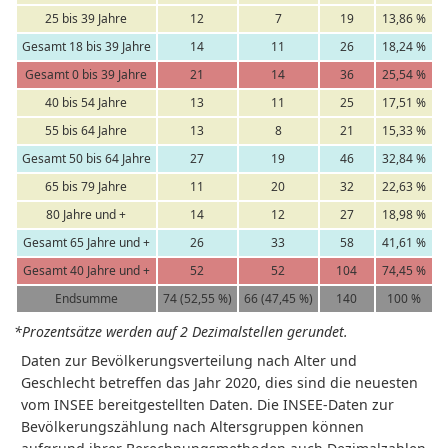
25 bis 39 Jahre
12
7
19
13,86 %
Gesamt 18 bis 39 Jahre
14
11
26
18,24 %
Gesamt 0 bis 39 Jahre
21
14
36
25,54 %
40 bis 54 Jahre
13
11
25
17,51 %
55 bis 64 Jahre
13
8
21
15,33 %
Gesamt 50 bis 64 Jahre
27
19
46
32,84 %
65 bis 79 Jahre
11
20
32
22,63 %
80 Jahre und +
14
12
27
18,98 %
Gesamt 65 Jahre und +
26
33
58
41,61 %
Gesamt 40 Jahre und +
52
52
104
74,45 %
Endsumme
74 (52,55 %)
66 (47,45 %)
140
100 %
*Prozentsätze werden auf 2 Dezimalstellen gerundet.
Daten zur Bevölkerungsverteilung nach Alter und
Geschlecht betreffen das Jahr 2020, dies sind die neuesten
vom INSEE bereitgestellten Daten. Die INSEE-Daten zur
Bevölkerungszählung nach Altersgruppen können