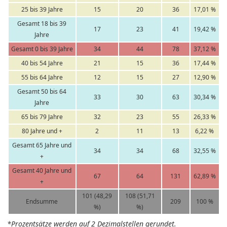
25 bis 39 Jahre
15
20
36
17,01 %
Gesamt 18 bis 39
17
23
41
19,42 %
Jahre
Gesamt 0 bis 39 Jahre
34
44
78
37,12 %
40 bis 54 Jahre
21
15
36
17,44 %
55 bis 64 Jahre
12
15
27
12,90 %
Gesamt 50 bis 64
33
30
63
30,34 %
Jahre
65 bis 79 Jahre
32
23
55
26,33 %
80 Jahre und +
2
11
13
6,22 %
Gesamt 65 Jahre und
34
34
68
32,55 %
+
Gesamt 40 Jahre und
67
64
131
62,89 %
+
101 (48,29
108 (51,71
Endsumme
209
100 %
%)
%)
*Prozentsätze werden auf 2 Dezimalstellen gerundet.