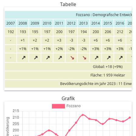
Tabelle
Fozzano : Demografische Entwickl
2007
2008
2009
2010
2011
2012
2013
2014
2015
2016
201
192
193
195
197
200
197
194
200
206
212
209
-
+1
+2
+2
+3
-3
-3
+6
+6
+6
-3
-
+1%
+1%
+1%
+2%
-2%
-2%
+3%
+3%
+3%
-1%
↗
↗
↗
↗
↘
↘
↗
↗
↗
↘
-
Global: +18 (+9%)
Fläche: 1 959 Hektar
Bevölkerungsdichte im Jahr 2023 : 11 Einwo
Grafik