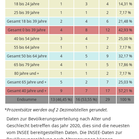
18 bis 24 Jahre
1
3
4
14,31 %
25 bis 39 Jahre
1
1
2
7,17 %
Gesamt 18 bis 39 Jahre
2
4
6
21,48 %
Gesamt 0 bis 39 Jahre
4
8
12
42,93 %
40 bis 54 Jahre
3
4
7
25,00 %
55 bis 64 Jahre
1
1
2
7,17 %
Gesamt 50 bis 64 Jahre
4
5
9
32,17 %
65 bis 79 Jahre
4
1
5
17,86 %
80 Jahre und +
1
1
2
7,17 %
Gesamt 65 Jahre und +
5
2
7
25,03 %
Gesamt 40 Jahre und +
9
7
17
57,21 %
Endsumme
13 (46,45 %)
16 (53,55 %)
29
100 %
*Prozentsätze werden auf 2 Dezimalstellen gerundet.
Daten zur Bevölkerungsverteilung nach Alter und
Geschlecht betreffen das Jahr 2020, dies sind die neuesten
vom INSEE bereitgestellten Daten. Die INSEE-Daten zur