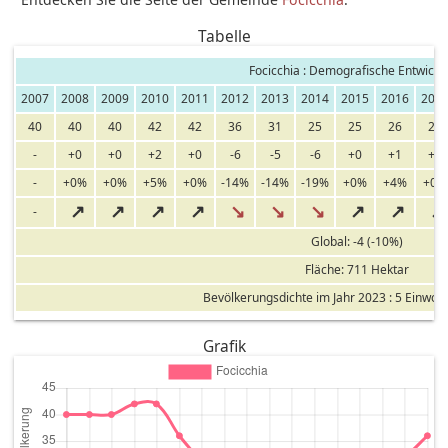
Tabelle
Focicchia : Demografische Entwickl
2007
2008
2009
2010
2011
2012
2013
2014
2015
2016
201
40
40
40
42
42
36
31
25
25
26
26
-
+0
+0
+2
+0
-6
-5
-6
+0
+1
+0
-
+0%
+0%
+5%
+0%
-14%
-14%
-19%
+0%
+4%
+0%
↗
↗
↗
↗
↘
↘
↘
↗
↗
↗
-
Global: -4 (-10%)
Fläche: 711 Hektar
Bevölkerungsdichte im Jahr 2023 : 5 Einwoh
Grafik