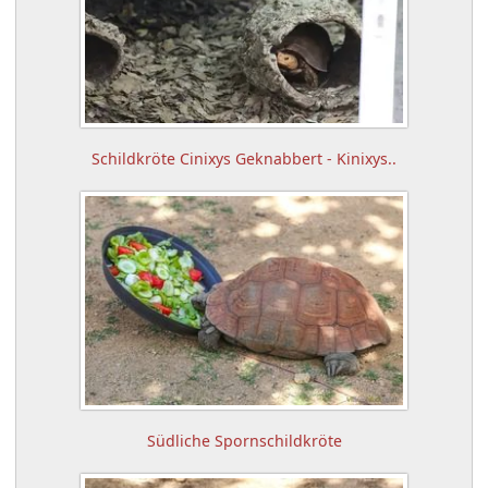
Schildkröte Cinixys Geknabbert - Kinixys..
Südliche Spornschildkröte