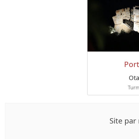
Por
Ot
Tur
Site par