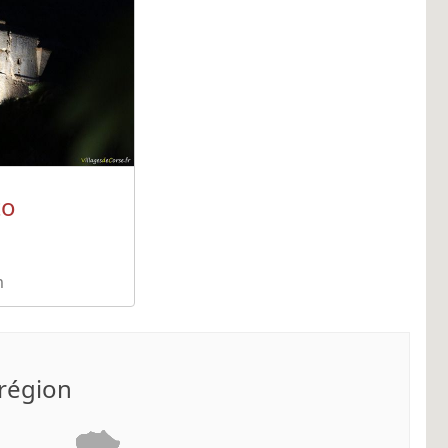
to
a
m
 région