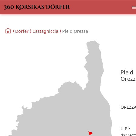
Dörfer
Castagniccia
Pie d Orezza
Pie d
Orezz
OREZZ
U Pè
d'Orez