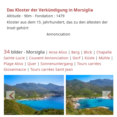
Das Kloster der Verkündigung in Morsiglia
Altitude - 90m
-
Fondation : 1479
Kloster aus dem 15. Jahrhundert, das zu den ältesten der
Insel gehört
Annonciation
34
bilder - Morsiglia
|
Anse Aliso
|
Berg
|
Blick
|
Chapelle
Sainte Lucie
|
Couvent Annonciation
|
Dorf
|
Küste
|
Mühle
|
Plage Aliso
|
Quer
|
Sonnenuntergang
|
Tours carrées
Giovannacce
|
Tours carrées Saint Jean