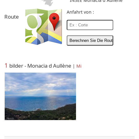
INSEE Monacia d Aullène
Anfahrt von :
Route
1
bilder - Monacia d Aullène
|
Mi