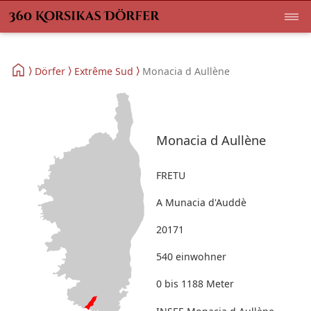
Dörfer
Extrême Sud
Monacia d Aullène
Monacia d Aullène
FRETU
A Munacia d'Auddè
20171
540 einwohner
0 bis 1188 Meter