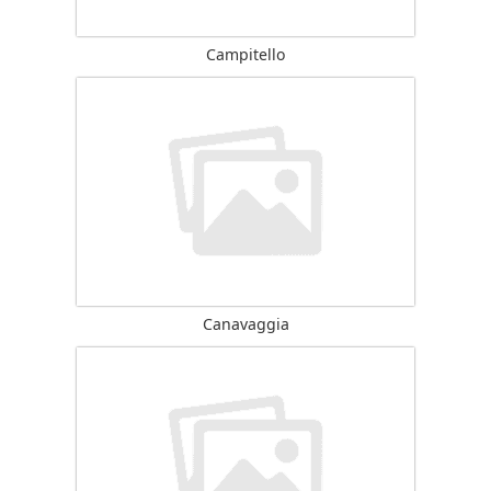
Campitello
Canavaggia