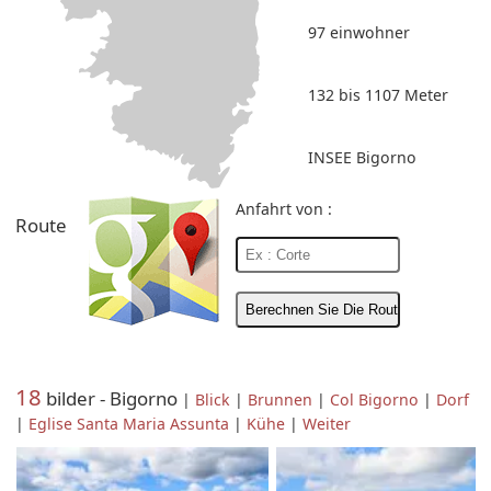
97 einwohner
132 bis 1107 Meter
INSEE Bigorno
Anfahrt von :
Route
18
bilder - Bigorno
|
Blick
|
Brunnen
|
Col Bigorno
|
Dorf
|
Eglise Santa Maria Assunta
|
Kühe
|
Weiter