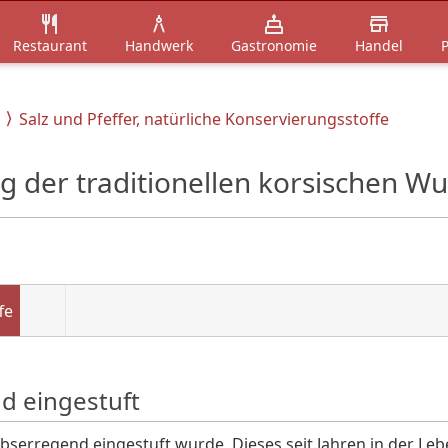
Restaurant
Handwerk
Gastronomie
Handel
P
Salz und Pfeffer, natürliche Konservierungsstoffe
g der traditionellen korsischen W
fe
nd eingestuft
ebserregend eingestuft wurde. Dieses seit Jahren in der Le