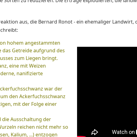
Sorten zu reduzieren. Die Erträge explodierten, die landwi
reaktion aus, die Bernard Ronot - ein ehemaliger Landwirt, 
chreibt:
 von hohem angestammten
e das Getreide aufgrund des
husses zum Liegen bringt.
anz, eine mit Weizen
erne, nanifizierte
 Ackerfuchsschwanz war der
on, um den Ackerfuchsschwanz
igen, mit der Folge einer
d die Ausschaltung der
urzeln reichen nicht mehr so
en, Kalium, ...) entzogen