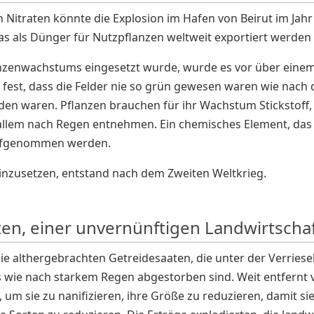
n Nitraten könnte die Explosion im Hafen von Beirut im Jahr
s als Dünger für Nutzpflanzen weltweit exportiert werden s
zenwachstums eingesetzt wurde, wurde es vor über einem 
fest, dass die Felder nie so grün gewesen waren wie nach d
 waren. Pflanzen brauchen für ihr Wachstum Stickstoff, 
lem nach Regen entnehmen. Ein chemisches Element, das auch
aufgenommen werden.
 einzusetzen, entstand nach dem Zweiten Weltkrieg.
en, einer unvernünftigen Landwirtscha
die althergebrachten Getreidesaaten, die unter der Verries
es wie nach starkem Regen abgestorben sind. Weit entfer
, um sie zu nanifizieren, ihre Größe zu reduzieren, damit s