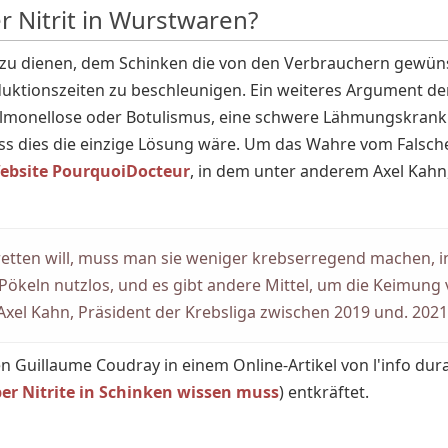
 Nitrit in Wurstwaren?
dazu dienen, dem Schinken die von den Verbrauchern gewün
roduktionszeiten zu beschleunigen. Ein weiteres Argument der
almonellose oder Botulismus, eine schwere Lähmungskrankhei
ass dies die einzige Lösung wäre. Um das Wahre vom Falsch
Website PourquoiDocteur
, in dem unter anderem Axel Kahn
tten will, muss man sie weniger krebserregend machen, ind
 Pökeln nutzlos, und es gibt andere Mittel, um die Keimun
Axel Kahn, Präsident der Krebsliga zwischen 2019 und. 2021
 Guillaume Coudray in einem Online-Artikel von l'info dur
ber Nitrite in Schinken wissen muss
) entkräftet.