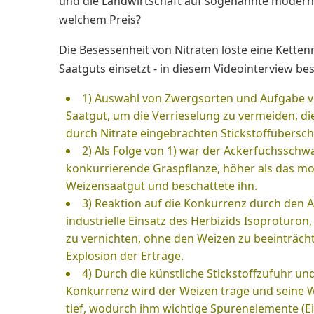
und die Landwirtschaft auf sogenannte moderne 
welchem Preis?
Die Besessenheit von Nitraten löste eine Ketten
Saatguts einsetzt - in diesem Videointerview bes
1) Auswahl von Zwergsorten und Aufgabe
Saatgut, um die Verrieselung zu vermeiden, di
durch Nitrate eingebrachten Stickstoffübersc
2) Als Folge von 1) war der Ackerfuchsschw
konkurrierende Graspflanze, höher als das mod
Weizensaatgut und beschattete ihn.
3) Reaktion auf die Konkurrenz durch den
industrielle Einsatz des Herbizids Isoprotur
zu vernichten, ohne den Weizen zu beeinträcht
Explosion der Erträge.
4) Durch die künstliche Stickstoffzufuhr un
Konkurrenz wird der Weizen träge und seine W
tief, wodurch ihm wichtige Spurenelemente (Eis