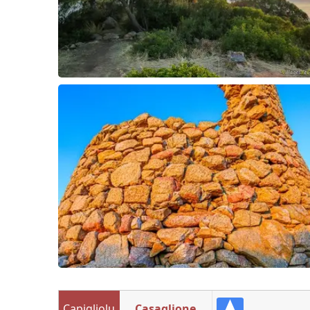
Capigliolu
Casaglione