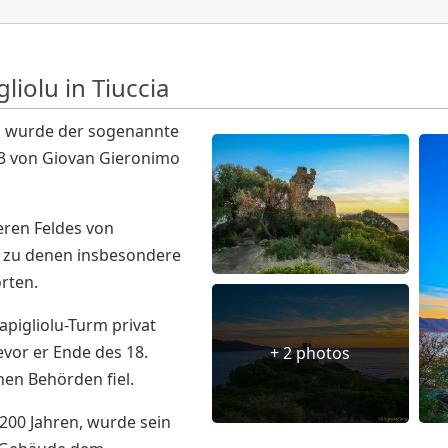
iolu in Tiuccia
ß, wurde der sogenannte
83 von Giovan Gieronimo
ßeren Feldes von
, zu denen insbesondere
rten.
apigliolu-Turm privat
evor er Ende des 18.
+ 2 photos
hen Behörden fiel.
t 200 Jahren, wurde sein