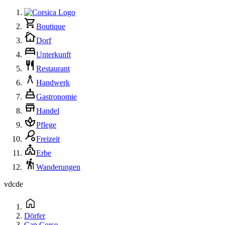
Boutique
Dorf
Unterkunft
Restaurant
Handwerk
Gastronomie
Handel
Pflege
Freizeit
Erbe
Wanderungen
vdc
de
Dörfer
Cap Corse