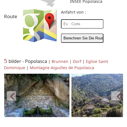
INSEE Popolasca
Anfahrt von :
Route
5
bilder - Popolasca
|
Brunnen
|
Dorf
|
Eglise Saint
Dominique
|
Montagne Aiguilles de Popolasca